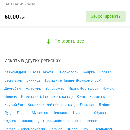
ПАО ГАЛИЧФАРМ
50.00
Забронировать
грн
Показать все
Искать в других регионах
Александрия
Белая Церковь
Борисполь
Боярка
Бровары
Васильков
Винница
Горишние Плавни (Комсомольск)
Дрогобыч
Житомир
Запорожье
Ивано-Франковск
Измаил
Ирпень
Каменское (Днепродзержинск)
Киев
Кременчуг
Кривой Рог
Кропивницкий (Кировоград)
Лозовая
Лубны
Луцк
Львов
Мукачево
Николаев
Никополь
Обухов
Одесса
Павлоград
Первомайск
Полтава
Ровно
Самарь (Новомосковск)
Самбор
Смела
Сумы
Тернополь