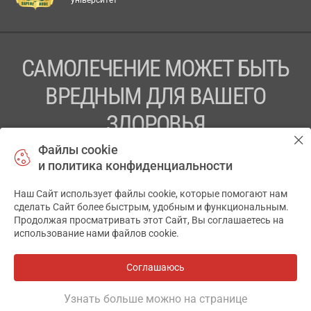
САМОЛЕЧЕНИЕ МОЖЕТ БЫТЬ
ВРЕДНЫМ ДЛЯ ВАШЕГО
ЗДОРОВЬЯ
Файлы cookie
ПЕРЕД ПРИМЕНЕНИЕМ ПРЕПАРАТА
и политика конфиденциальности
ПРОКОНСУЛЬТИРУЙТЕСЬ С ВРАЧОМ
Наш Сайт использует файлы cookie, которые помогают нам
✕
ТОВ «АПТЕКА 911.ЮА» Код ЄДРПОУ 43631965.
сделать Сайт более быстрым, удобным и функциональным.
Продолжая просматривать этот Сайт, Вы соглашаетесь на
Отказ от ответственности
использование нами файлов cookie.
© 2014-2026. Медицинская информационная система
АПТЕКА911.ЮА
Соглашаюсь
Все аптеки
на карте
Разработка и поддержка сайта -
wu.ua
Узнать больше можно на странице