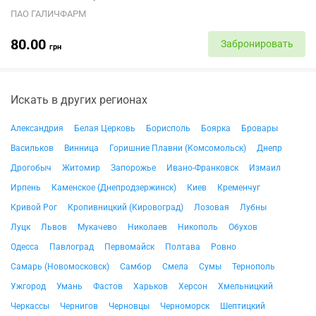
ПАО ГАЛИЧФАРМ
80.00
Забронировать
грн
Искать в других регионах
Александрия
Белая Церковь
Борисполь
Боярка
Бровары
Васильков
Винница
Горишние Плавни (Комсомольск)
Днепр
Дрогобыч
Житомир
Запорожье
Ивано-Франковск
Измаил
Ирпень
Каменское (Днепродзержинск)
Киев
Кременчуг
Кривой Рог
Кропивницкий (Кировоград)
Лозовая
Лубны
Луцк
Львов
Мукачево
Николаев
Никополь
Обухов
Одесса
Павлоград
Первомайск
Полтава
Ровно
Самарь (Новомосковск)
Самбор
Смела
Сумы
Тернополь
Ужгород
Умань
Фастов
Харьков
Херсон
Хмельницкий
Черкассы
Чернигов
Черновцы
Черноморск
Шептицкий