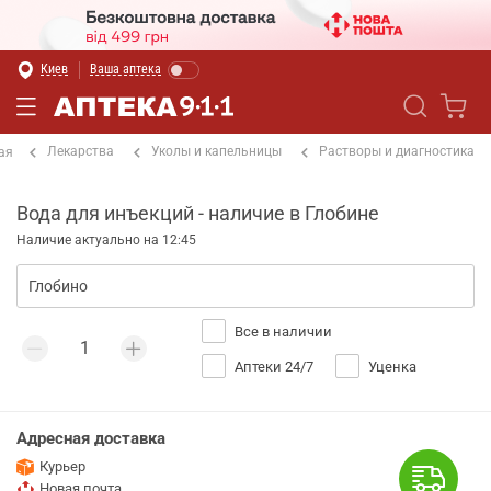
Киев
Ваша аптека
Лекарства
Уколы и капельницы
Растворы и диагностика
ая
Вода для инъекций - наличие в Глобине
Наличие актуально на 12:45
Все в наличии
Аптеки 24/7
Уценка
Адресная доставка
Курьер
Новая почта