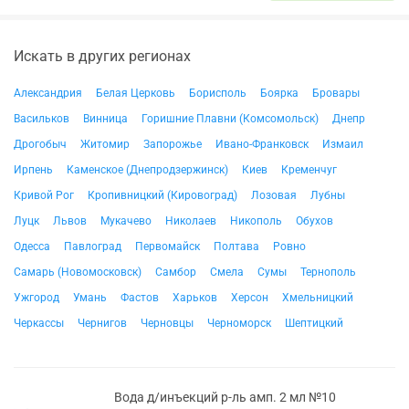
Искать в других регионах
Александрия
Белая Церковь
Борисполь
Боярка
Бровары
Васильков
Винница
Горишние Плавни (Комсомольск)
Днепр
Дрогобыч
Житомир
Запорожье
Ивано-Франковск
Измаил
Ирпень
Каменское (Днепродзержинск)
Киев
Кременчуг
Кривой Рог
Кропивницкий (Кировоград)
Лозовая
Лубны
Луцк
Львов
Мукачево
Николаев
Никополь
Обухов
Одесса
Павлоград
Первомайск
Полтава
Ровно
Самарь (Новомосковск)
Самбор
Смела
Сумы
Тернополь
Ужгород
Умань
Фастов
Харьков
Херсон
Хмельницкий
Черкассы
Чернигов
Черновцы
Черноморск
Шептицкий
Вода д/инъекций р-ль амп. 2 мл №10