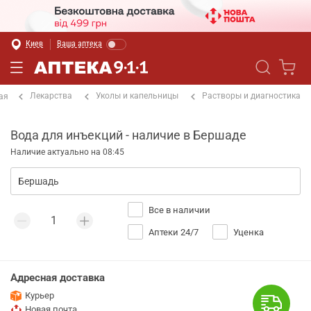
Киев
Ваша аптека
Лекарства
Уколы и капельницы
Растворы и диагностика
ая
Вода для инъекций - наличие в Бершаде
Наличие актуально на 08:45
Все в наличии
Аптеки 24/7
Уценка
Адресная доставка
Курьер
Новая почта