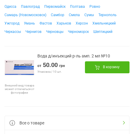
Одесса
Павлоград
Первомайск
Полтава
Ровно
Самарь (Новомосковск)
Самбор
Смела
Сумы
Тернополь
Ужгород
Умань
Фастов
Харьков
Херсон
Хмельницкий
Черкассы
Чернигов
Черновцы
Черноморск
Шептицкий
Вода д/инъекций р-ль амп. 2 мл №10
50.00
от
грн
В корзину
Упаковка / 10 шт.
Внешний вид товара
может отличаться от
фотографии
Все о товаре