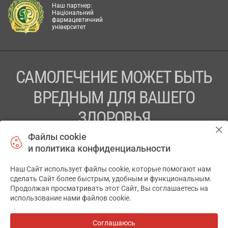
Наш партнер:
Національний
фармацевтичний
університет
САМОЛЕЧЕНИЕ МОЖЕТ БЫТЬ
ВРЕДНЫМ ДЛЯ ВАШЕГО
ЗДОРОВЬЯ
Файлы cookie
ПЕРЕД ПРИМЕНЕНИЕМ ПРЕПАРАТА
и политика конфиденциальности
ПРОКОНСУЛЬТИРУЙТЕСЬ С ВРАЧОМ
Наш Сайт использует файлы cookie, которые помогают нам
✕
ТОВ «АПТЕКА 911.ЮА» Код ЄДРПОУ 43631965.
сделать Сайт более быстрым, удобным и функциональным.
Продолжая просматривать этот Сайт, Вы соглашаетесь на
Отказ от ответственности
использование нами файлов cookie.
© 2014-2026. Медицинская информационная система
АПТЕКА911.ЮА
Соглашаюсь
Все аптеки