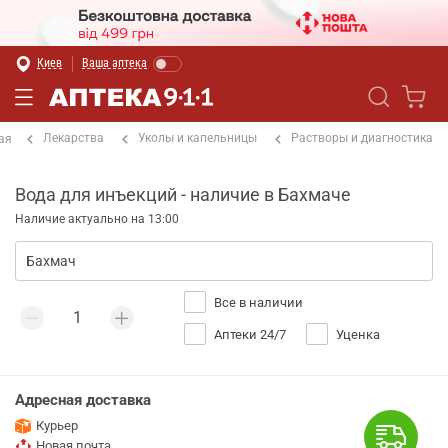
Киев
Ваша аптека
Лекарства
Уколы и капельницы
Растворы и диагностика
ая
Вода для инъекций - наличие в Бахмаче
Наличие актуально на 13:00
Все в наличии
Аптеки 24/7
Уценка
Адресная доставка
Курьер
Новая почта