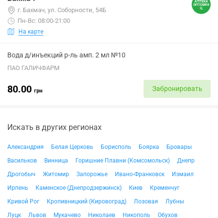
г. Бахмач, ул. Соборности, 54Б
Пн-Вс: 08:00-21:00
На карте
Вода д/инъекций р-ль амп. 2 мл №10
ПАО ГАЛИЧФАРМ
80.00
Забронировать
грн
Искать в других регионах
Александрия
Белая Церковь
Борисполь
Боярка
Бровары
Васильков
Винница
Горишние Плавни (Комсомольск)
Днепр
Дрогобыч
Житомир
Запорожье
Ивано-Франковск
Измаил
Ирпень
Каменское (Днепродзержинск)
Киев
Кременчуг
Кривой Рог
Кропивницкий (Кировоград)
Лозовая
Лубны
Луцк
Львов
Мукачево
Николаев
Никополь
Обухов