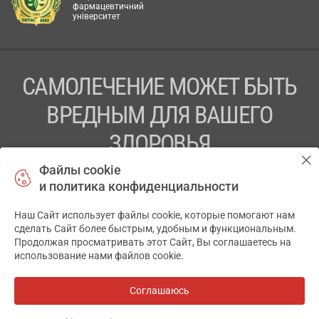
фармацевтичний
університет
САМОЛЕЧЕНИЕ МОЖЕТ БЫТЬ
ВРЕДНЫМ ДЛЯ ВАШЕГО
ЗДОРОВЬЯ
Файлы cookie
ПЕРЕД ПРИМЕНЕНИЕМ ПРЕПАРАТА
и политика конфиденциальности
ПРОКОНСУЛЬТИРУЙТЕСЬ С ВРАЧОМ
Наш Сайт использует файлы cookie, которые помогают нам
✕
ТОВ «АПТЕКА 911.ЮА» Код ЄДРПОУ 43631965.
сделать Сайт более быстрым, удобным и функциональным.
Продолжая просматривать этот Сайт, Вы соглашаетесь на
Отказ от ответственности
использование нами файлов cookie.
© 2014-2026. Медицинская информационная система
АПТЕКА911.ЮА
Соглашаюсь
Разработка и поддержка сайта -
wu.ua