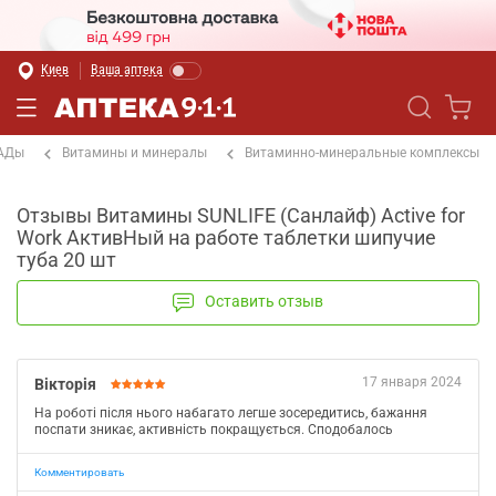
Киев
Ваша аптека
БАДы
Витамины и минералы
Витаминно-минеральные комплексы
Отзывы Витамины SUNLIFE (Санлайф) Active for
Work АктивНый на работе таблетки шипучие
туба 20 шт
Оставить отзыв
17 января 2024
Вікторія
На роботі після нього набагато легше зосередитись, бажання
поспати зникає, активність покращується. Сподобалось
Комментировать