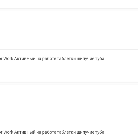
or Work АктивНый на работе таблетки шипучие туба
or Work АктивНый на работе таблетки шипучие туба