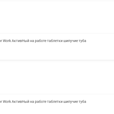
or Work АктивНый на работе таблетки шипучие туба
or Work АктивНый на работе таблетки шипучие туба