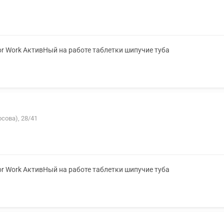
or Work АктивНый на работе таблетки шипучие туба
сова), 28/41
or Work АктивНый на работе таблетки шипучие туба