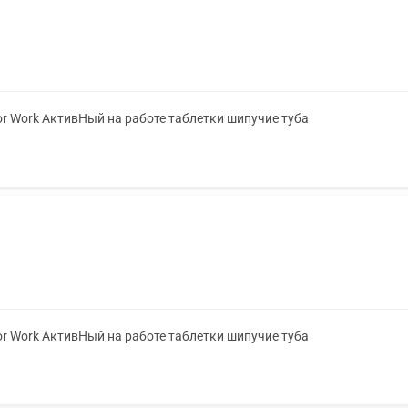
or Work АктивНый на работе таблетки шипучие туба
or Work АктивНый на работе таблетки шипучие туба