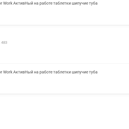
or Work АктивНый на работе таблетки шипучие туба
. 483
or Work АктивНый на работе таблетки шипучие туба