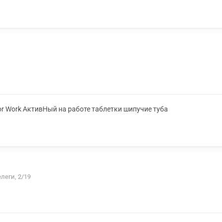
or Work АктивНый на работе таблетки шипучие туба
елеги, 2/19