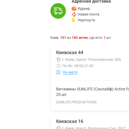
Адресная доставка
Курьер
Новая почта
Укрпошта
Киев
:
151
из
185
аптек
, где есть
1
шт.
Киевская 44
г. Киев, просп. Голосеевский, 30А
Пн-Вс: 08:00-21:00
На карте
Витамины SUNLIFE (Санлайф) Active f
20 шт
SUNLIFE PRODUKTIONS
Киевская 16
г. Киев, просп. Воздушных Сил, 50/2