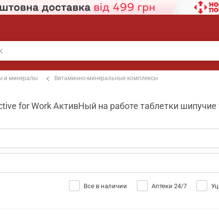
ы и минералы
Витаминно-минеральные комплексы
ive for Work АктивНый на работе таблетки шипучие т
Все в наличии
Аптеки 24/7
Уц