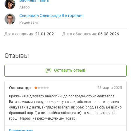
Бабічева Ганна
Автор
Севрюков Олександр Вікторович
Рецензент
Дата создания:
21.01.2021
Дата обновления:
06.08.2026
Отзывы
Оставить отзыв
Олександр
28 марта 2025
Враження від товару аналогічні до попереднього коментатора.
Вата комками, незручно користуватись, абсолютно не те що звик
очікувати від вати, виглядає взагалі як брак (сподіваюсь це дійсно
браковані партії, а не постійна якість вати) та марно витрачені
гроші. Наразі не рекомендую цей товар.
Комментировать