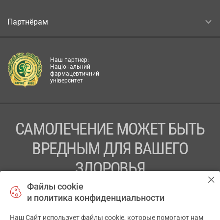
Партнёрам
Наш партнер:
Національний
фармацевтичний
університет
САМОЛЕЧЕНИЕ МОЖЕТ БЫТЬ
ВРЕДНЫМ ДЛЯ ВАШЕГО
ЗДОРОВЬЯ
Файлы cookie
ПЕРЕД ПРИМЕНЕНИЕМ ПРЕПАРАТА
и политика конфиденциальности
ПРОКОНСУЛЬТИРУЙТЕСЬ С ВРАЧОМ
Наш Сайт использует файлы cookie, которые помогают нам