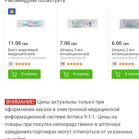
Рекомендуем посмотреть
11.00
7.00
6.00
грн
грн
грн
Бинт марлевый
Шприц 5 мл
Шприц 2 мл
медицинский
инъекционный
инъекционны
стерильный размер
одноразовый
одноразовый
длина 5 м х ширина 10
трехкомпонентный
трехкомпоне
3
19
10
см 1 шт Angelmed
стерильный с 2 иглами
стерильный с
(АнгелМед)
23G (0,6 мм х 30 мм) и
23G (0,6 мм х 
22G (0,7 мм х 40 мм)
24G (0,55 мм х
В корзину
В корзину
В корзи
Angelmed (АнгелМед) 1
Angelmed (Анг
шт
шт
ВНИМАНИЕ!
Цены актуальны только при
оформлении заказа в электронной медицинской
информационной системе Аптека 9-1-1. Цены на
товары при покупке непосредственно в аптечных
заведениях-партнерах могут отличаться от указанных