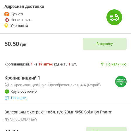
Адресная доставка
Курьер
Новая почта
Укрпошта
50.50
В корзину
грн
Кропивницкий
:
1
из
19
аптек
, где есть
1
шт.
По наличию
Кропивницкий 1
г. Кропивницкий, ул. Преображенская, 4-А (Мурай)
Круглосуточно
На карте
Валерианы экстракт табл. п/о 20мг №50 Solution Pharm
ЛУБНЫФАРМ ЧАО