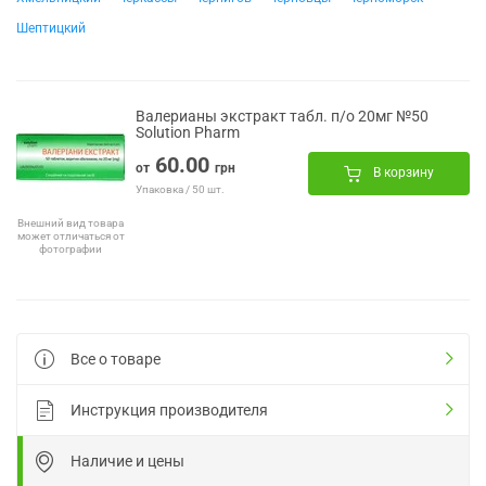
Шептицкий
Валерианы экстракт табл. п/о 20мг №50
Solution Pharm
60.00
от
грн
В корзину
Упаковка / 50 шт.
Внешний вид товара
может отличаться от
фотографии
Все о товаре
Инструкция производителя
Наличие и цены