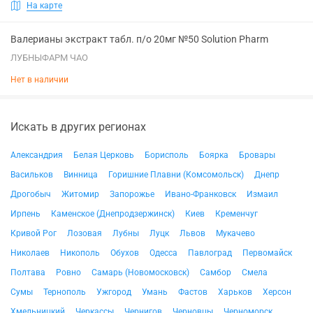
На карте
Валерианы экстракт табл. п/о 20мг №50 Solution Pharm
ЛУБНЫФАРМ ЧАО
Нет в наличии
Искать в других регионах
Александрия
Белая Церковь
Борисполь
Боярка
Бровары
Васильков
Винница
Горишние Плавни (Комсомольск)
Днепр
Дрогобыч
Житомир
Запорожье
Ивано-Франковск
Измаил
Ирпень
Каменское (Днепродзержинск)
Киев
Кременчуг
Кривой Рог
Лозовая
Лубны
Луцк
Львов
Мукачево
Николаев
Никополь
Обухов
Одесса
Павлоград
Первомайск
Полтава
Ровно
Самарь (Новомосковск)
Самбор
Смела
Сумы
Тернополь
Ужгород
Умань
Фастов
Харьков
Херсон
Хмельницкий
Черкассы
Чернигов
Черновцы
Черноморск