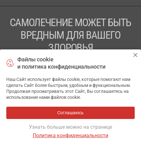
САМОЛЕЧЕНИЕ МОЖЕТ БЫТЬ
ВРЕДНЫМ ДЛЯ ВАШЕГО
ЗДОРОВЬЯ
Файлы cookie
ПЕРЕД ПРИМЕНЕНИЕМ ПРЕПАРАТА
и политика конфиденциальности
ПРОКОНСУЛЬТИРУЙТЕСЬ С ВРАЧОМ
Наш Сайт использует файлы cookie, которые помогают нам
✕
ТОВ «АПТЕКА 911.ЮА» Код ЄДРПОУ 43631965.
сделать Сайт более быстрым, удобным и функциональным.
Продолжая просматривать этот Сайт, Вы соглашаетесь на
Отказ от ответственности
использование нами файлов cookie.
© 2014-2026. Медицинская информационная система
АПТЕКА911.ЮА
Соглашаюсь
Все аптеки
на карте
Разработка и поддержка сайта -
wu.ua
Узнать больше можно на странице
Политика конфиденциальности
ОСНОВНОЕ
ИНСТРУКЦИЯ
ГДЕ ЕСТЬ
АНАЛОГИ
ОТЗЫВЫ