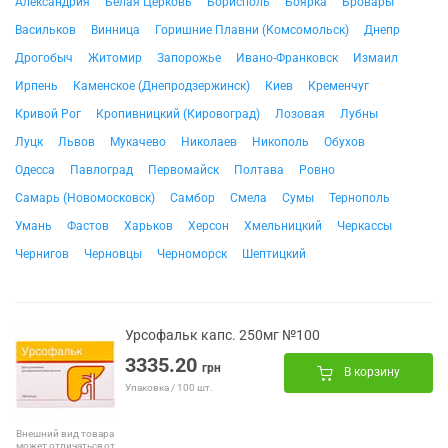
Александрия
Белая Церковь
Борисполь
Боярка
Бровары
Васильков
Винница
Горишние Плавни (Комсомольск)
Днепр
Дрогобыч
Житомир
Запорожье
Ивано-Франковск
Измаил
Ирпень
Каменское (Днепродзержинск)
Киев
Кременчуг
Кривой Рог
Кропивницкий (Кировоград)
Лозовая
Лубны
Луцк
Львов
Мукачево
Николаев
Никополь
Обухов
Одесса
Павлоград
Первомайск
Полтава
Ровно
Самарь (Новомосковск)
Самбор
Смела
Сумы
Тернополь
Умань
Фастов
Харьков
Херсон
Хмельницкий
Черкассы
Чернигов
Черновцы
Черноморск
Шептицкий
Урсофальк капс. 250мг №100
3335.20
грн
В корзину
Упаковка / 100 шт.
Внешний вид товара
может отличаться от