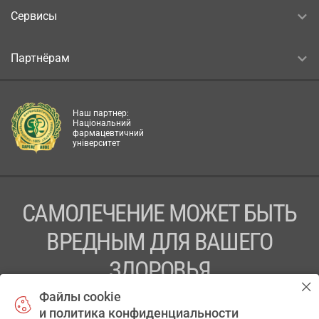
Сервисы
Партнёрам
Наш партнер:
Національний
фармацевтичний
університет
САМОЛЕЧЕНИЕ МОЖЕТ БЫТЬ
ВРЕДНЫМ ДЛЯ ВАШЕГО
ЗДОРОВЬЯ
Файлы cookie
ПЕРЕД ПРИМЕНЕНИЕМ ПРЕПАРАТА
и политика конфиденциальности
ПРОКОНСУЛЬТИРУЙТЕСЬ С ВРАЧОМ