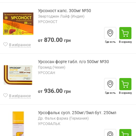
Урсоност капс. 300мг №50
Эвертоджен Лайф (Индия)
УРСОНОСТ
870.00
от
грн
Где есть
В корзину
В избранное
Урсосан форте табл. п/о 500мг №30
Промед (Чехия)
УРСОСАН
936.00
от
грн
Где есть
В корзину
В избранное
Урсофальк сусп. 250мг/5мл бут. 250мл
Др. Фальк фарма (Германия)
УРСОФАЛЬК