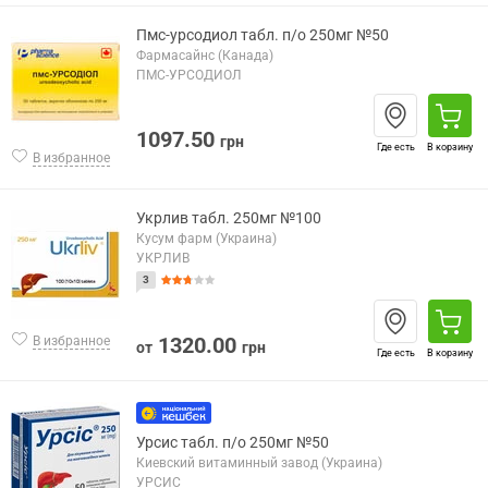
Пмс-урсодиол табл. п/о 250мг №50
Фармасайнс (Канада)
ПМС-УРСОДИОЛ
1097.50
грн
Где есть
В корзину
В избранное
Укрлив табл. 250мг №100
Кусум фарм (Украина)
УКРЛИВ
3
1320.00
В избранное
от
грн
Где есть
В корзину
Урсис табл. п/о 250мг №50
Киевский витаминный завод (Украина)
УРСИС