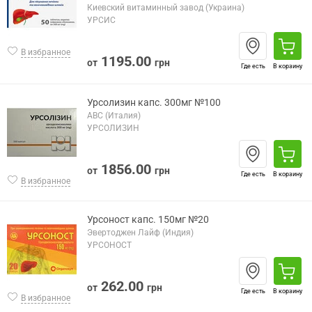
Киевский витаминный завод (Украина)
УРСИС
В избранное
1195.00
от
грн
Где есть
В корзину
Урсолизин капс. 300мг №100
АВС (Италия)
УРСОЛИЗИН
1856.00
от
грн
Где есть
В корзину
В избранное
Урсоност капс. 150мг №20
Эвертоджен Лайф (Индия)
УРСОНОСТ
262.00
от
грн
Где есть
В корзину
В избранное