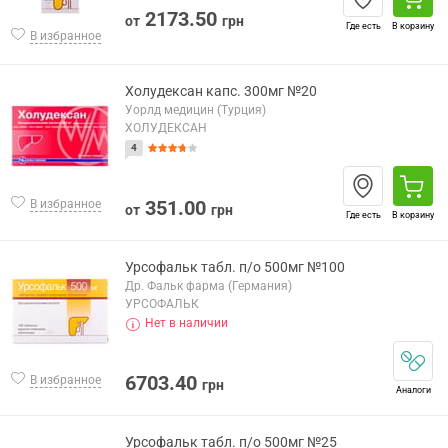
2173.50
от
грн
Где есть
В корзину
В избранное
Холудексан капс. 300мг №20
Уорлд медицин (Турция)
ХОЛУДЕКСАН
4
351.00
В избранное
от
грн
Где есть
В корзину
Урсофальк табл. п/о 500мг №100
Др. Фальк фарма (Германия)
УРСОФАЛЬК
Нет в наличии
6703.40
В избранное
грн
Аналоги
Урсофальк табл. п/о 500мг №25