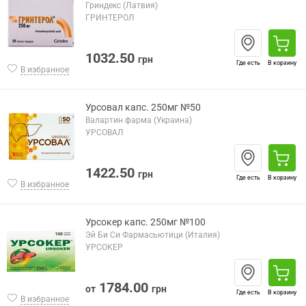
Гриндекс (Латвия)
ГРИНТЕРОЛ
1032.50
грн
Где есть
В корзину
В избранное
Урсовал капс. 250мг №50
Валартин фарма (Украина)
УРСОВАЛ
1422.50
грн
Где есть
В корзину
В избранное
Урсокер капс. 250мг №100
Эй Би Си Фармасьютици (Италия)
УРСОКЕР
1784.00
от
грн
Где есть
В корзину
В избранное