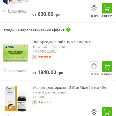
В избранное
630.00
от
грн
Где есть
В корзину
Сходный терапевтический эффект
Пмс-урсодиол табл. п/о 500мг №50
Фармасайнс (Канада)
ПМС-УРСОДИОЛ
1
1840.00
В избранное
от
грн
Где есть
В корзину
Укрлив сусп. оральн. 250мг/5мл банка 40мл
Кусум фарм (Украина)
УКРЛИВ
1