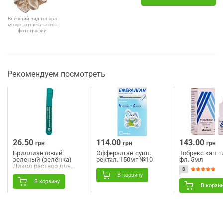
Внешний вид товара
может отличаться от
фотографии
Рекомендуем посмотреть
26.50
114.00
143.00
грн
грн
грн
Бриллиантовый
Эффералган супп.
Тобрекс кап. г
зеленый (зелёнка)
ректал. 150мг №10
фл. 5мл
Ликол раствор для
8
наружного применения
В корзину
спиртовой 1% флакон-
В корзину
карандаш 5 мл
В корзи