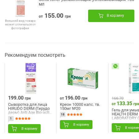
мл
155.00
В корзину
от
грн
Внешний вид товара
может отличаться от
фотографии
Рекомендуем посмотреть
199.00
196.00
166.70
грн
от
грн
133.35
от
гр
Сыворотка для лица
Креон 10000 капс. тв.
HIRUDO DERM (Гирудо
150мг №20
Гель для умы
дерм) Anti Age Bio-active
HEALTH DERM
18
Serum (Анти Эйдж Био-
LABORATORY (
1
актив серум) активная
Дерм Лаборато
19 мл/22 мл
В корзину
Problem Pure C
В корзи
В корзину
Проблем Пур 
комбинирован
жирной кожи 