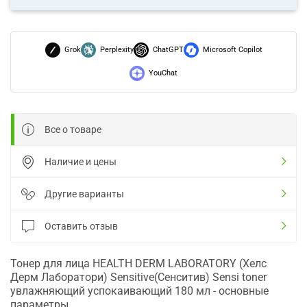
Grok
Perplexity
ChatGPT
Microsoft Copilot
YouChat
Все о товаре
Наличие и цены
Другие варианты
Оставить отзыв
Тонер для лица HEALTH DERM LABORATORY (Хелс
Дерм Лаборатори) Sensitive(Сенситив) Sensi toner
увлажняющий успокаивающий 180 мл - основные
параметры