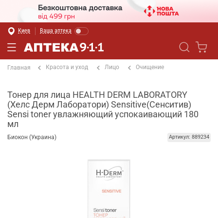
Киев
Ваша аптека
Красота и уход
Лицо
Очищение
Главная
Тонер для лица HEALTH DERM LABORATORY
(Хелс Дерм Лаборатори) Sensitive(Сенситив)
Sensi toner увлажняющий успокаивающий 180
мл
Биокон (Украина)
Артикул: 889234