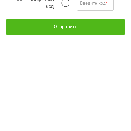
Внешний вид товара
Введите код
*
Упаковка / 16 шт.
может отличаться от
фотографии
Отправить
Все о товаре
Наличие и цены
Другие варианты
Оставить отзыв
ВНИМАНИЕ!
Цены актуальны только при
оформлении заказа в электронной медицинской
информационной системе Аптека 9-1-1. Цены на
товары при покупке непосредственно в аптечных
заведениях-партнерах могут отличаться от указанных