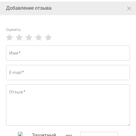
Добавление отзыва
Киев
Ваша аптека
Оценить:
Красота и уход
Женская гигиена
Тампоны
Главная
Имя
*
Отзывы Тампоны женские KOTEX (Котекс)
Natural Super (Нейчерал Супер) гигиенические 16
шт
E-mail
*
Оставить отзыв
Отзыв
*
Краща ціна
Тампоны женские KOTEX (Котекс) Natural
Super (Нейчерал Супер) гигиенические 16 шт
136.30
68.00
В корзину
грн