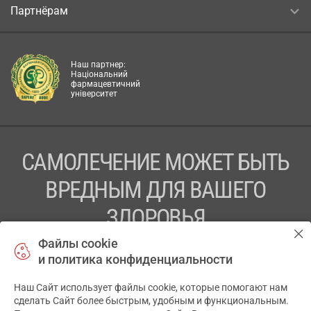
Партнёрам
Наш партнер:
Національний
фармацевтичний
університет
САМОЛЕЧЕНИЕ МОЖЕТ БЫТЬ
ВРЕДНЫМ ДЛЯ ВАШЕГО
ЗДОРОВЬЯ
Файлы cookie
ПЕРЕД ПРИМЕНЕНИЕМ ПРЕПАРАТА
и политика конфиденциальности
ПРОКОНСУЛЬТИРУЙТЕСЬ С ВРАЧОМ
Наш Сайт использует файлы cookie, которые помогают нам
✕
ТОВ «АПТЕКА 911.ЮА» Код ЄДРПОУ 43631965.
сделать Сайт более быстрым, удобным и функциональным.