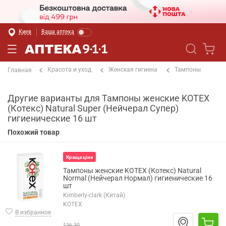
Киев
Ваша аптека
Красота и уход
Женская гигиена
Тампоны
Главная
Другие варианты для Тампоны женские KOTEX
(Котекс) Natural Super (Нейчерал Супер)
гигиенические 16 шт
Похожий товар
Краща ціна
Тампоны женские KOTEX (Котекс) Natural
Normal (Нейчерал Нормал) гигиенические 16
шт
Kimberly-clark (Китай)
KOTEX
В избранное
136.30