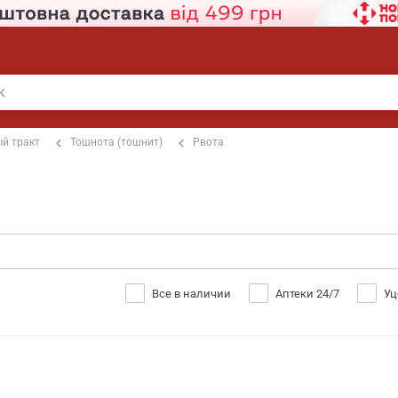
й тракт
Тошнота (тошнит)
Рвота
Все в наличии
Аптеки 24/7
Уц