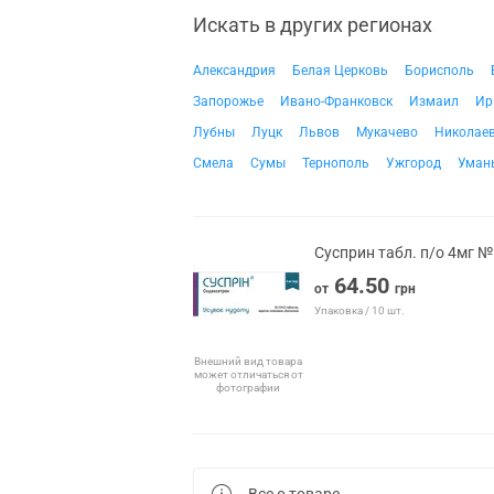
Искать в других регионах
Александрия
Белая Церковь
Борисполь
Запорожье
Ивано-Франковск
Измаил
Ир
Лубны
Луцк
Львов
Мукачево
Николае
Смела
Сумы
Тернополь
Ужгород
Уман
Сусприн табл. п/о 4мг 
64.50
от
грн
Упаковка / 10 шт.
Внешний вид товара
может отличаться от
фотографии