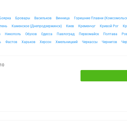
Боярка
Бровары
Васильков
Винница
Горишние Плавни (Комсомольс
пень
Каменское (Днепродзержинск)
Киев
Кременчуг
Кривой Рог
Кр
в
Никополь
Обухов
Одесса
Павлоград
Первомайск
Полтава
Ро
ь
Фастов
Харьков
Херсон
Хмельницкий
Черкассы
Чернигов
Че
№10