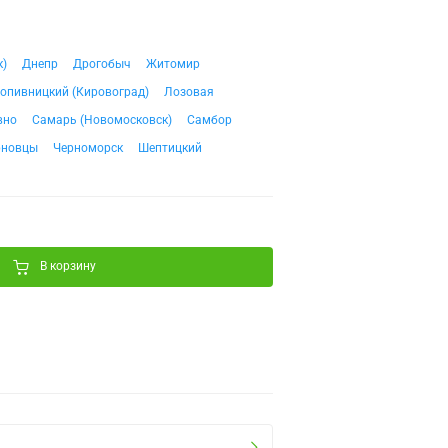
к)
Днепр
Дрогобыч
Житомир
опивницкий (Кировоград)
Лозовая
вно
Самарь (Новомосковск)
Самбор
рновцы
Черноморск
Шептицкий
В корзину