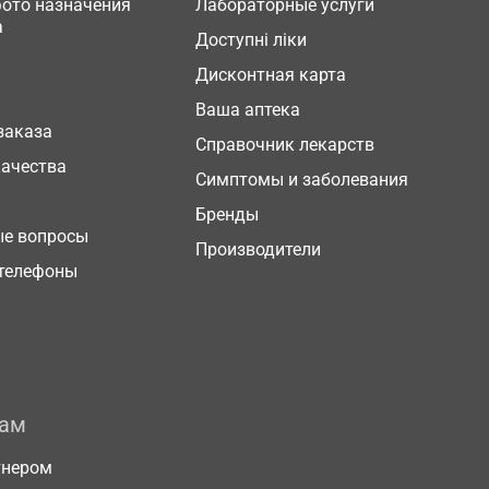
фото назначения
Лабораторные услуги
а
Доступні ліки
Дисконтная карта
Ваша аптека
заказа
Справочник лекарств
качества
Симптомы и заболевания
Бренды
ые вопросы
Производители
телефоны
рам
тнером