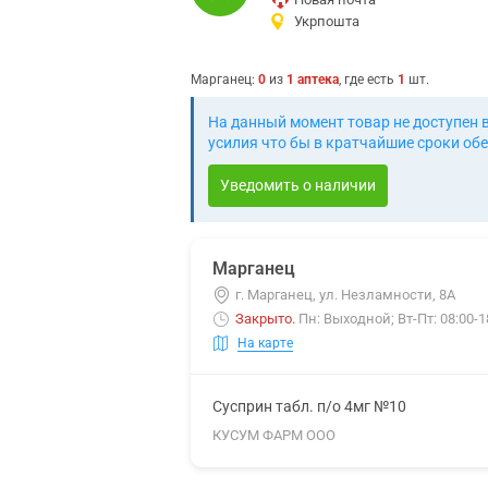
Укрпошта
Марганец
:
0
из
1
аптека
, где есть
1
шт.
На данный момент товар не доступен 
усилия что бы в кратчайшие сроки обе
Уведомить о наличии
Марганец
г. Марганец, ул. Незламности, 8А
Закрыто
.
Пн: Выходной; Вт-Пт: 08:00-18
На карте
Сусприн табл. п/о 4мг №10
КУСУМ ФАРМ ООО