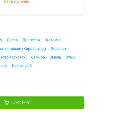
Нет в наличии
к)
Днепр
Дрогобыч
Житомир
опивницкий (Кировоград)
Лозовая
Новомосковск)
Самбор
Смела
Сумы
орск
Шептицкий
В корзину