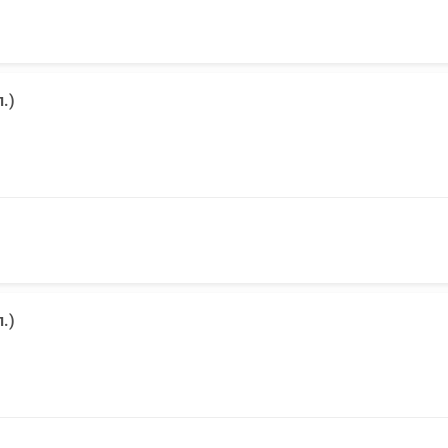
.)
.)