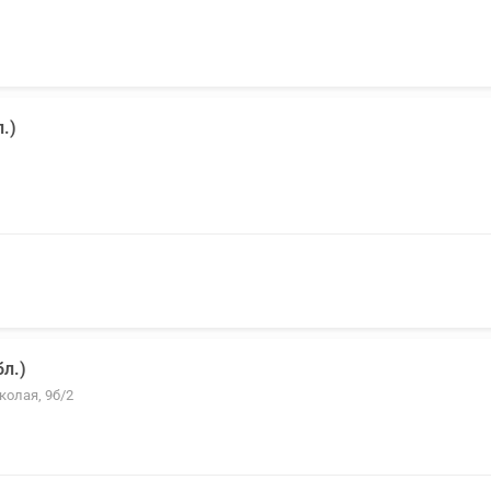
.)
л.)
колая, 9б/2