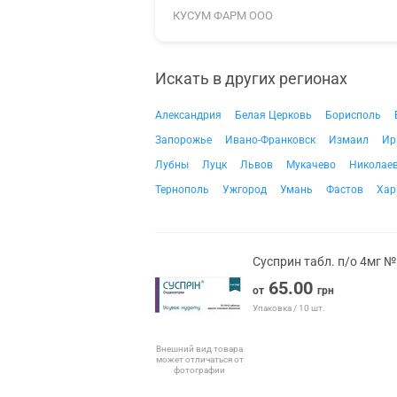
КУСУМ ФАРМ ООО
Искать в других регионах
Александрия
Белая Церковь
Борисполь
Запорожье
Ивано-Франковск
Измаил
Ир
Лубны
Луцк
Львов
Мукачево
Николае
Тернополь
Ужгород
Умань
Фастов
Хар
Сусприн табл. п/о 4мг 
65.00
от
грн
Упаковка / 10 шт.
Внешний вид товара
может отличаться от
фотографии