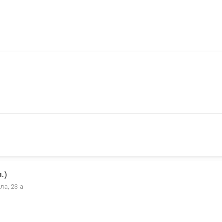
)
.)
ла, 23-а