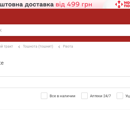
й тракт
Тошнота (тошнит)
Рвота
ке
Все в наличии
Аптеки 24/7
Уц