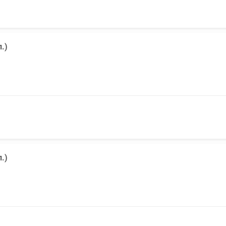
.)
.)