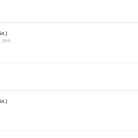
л.)
, 29/9
л.)