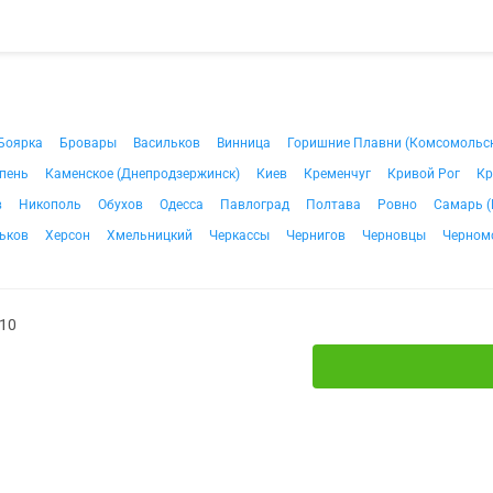
Боярка
Бровары
Васильков
Винница
Горишние Плавни (Комсомольс
пень
Каменское (Днепродзержинск)
Киев
Кременчуг
Кривой Рог
Кр
в
Никополь
Обухов
Одесса
Павлоград
Полтава
Ровно
Самарь (
ьков
Херсон
Хмельницкий
Черкассы
Чернигов
Черновцы
Черном
№10