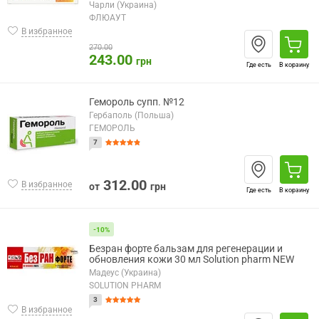
Чарли (Украина)
ФЛЮАУТ
В избранное
270.00
243.00
грн
Где есть
В корзину
Гемороль супп. №12
Гербаполь (Польша)
ГЕМОРОЛЬ
7
312.00
В избранное
от
грн
Где есть
В корзину
-10%
Безран форте бальзам для регенерации и
обновления кожи 30 мл Solution pharm NEW
Мадеус (Украина)
SOLUTION PHARM
3
В избранное