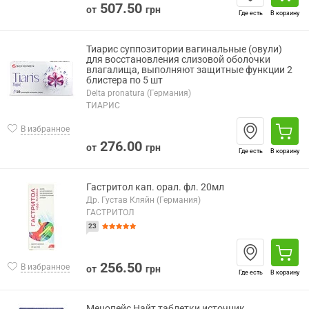
507.50
от
грн
Где есть
В корзину
Тиарис суппозитории вагинальные (овули)
для восстановления слизовой оболочки
влагалища, выполняют защитные функции 2
блистера по 5 шт
Delta pronatura (Германия)
ТИАРИС
В избранное
276.00
от
грн
Где есть
В корзину
Гастритол кап. орал. фл. 20мл
Др. Густав Кляйн (Германия)
ГАСТРИТОЛ
23
256.50
В избранное
от
грн
Где есть
В корзину
Менопейс Найт таблетки источник