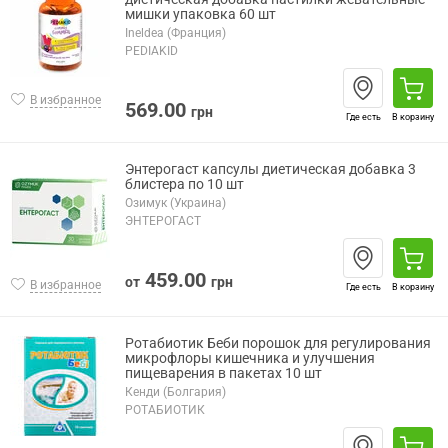
мишки упаковка 60 шт
Ineldea (Франция)
PEDIAKID
В избранное
569.00
грн
Где есть
В корзину
Энтерогаст капсулы диетическая добавка 3
блистера по 10 шт
Озимук (Украина)
ЭНТЕРОГАСТ
459.00
от
грн
В избранное
Где есть
В корзину
Ротабиотик Беби порошок для регулирования
микрофлоры кишечника и улучшения
пищеварения в пакетах 10 шт
Кенди (Болгария)
РОТАБИОТИК