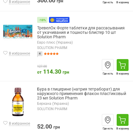
300.00
грн
В избранное
Где есть
В корзину
-10%
ТревелОк Форте таблетки для рассасывания
от укачивания и тошноты блистер 10 шт
Solution Pharm
Евро плюс (Украина)
SOLUTION PHARM
В избранное
4
127.00
114.30
от
грн
Где есть
В корзину
Бура в глицерине (натрия тетраборат) для
наружного применения флакон пластиковый
23 мл Solution Pharm
Беркана (Украина)
SOLUTION PHARM
В избранное
52.00
грн
Где есть
В корзину