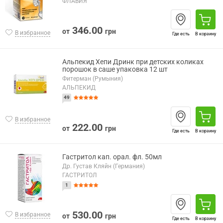
ФЛАВИЯ
346.00
от
грн
В избранное
Где есть
В корзину
Альпекид Хепи Дринк при детских коликах
порошок в саше упаковка 12 шт
Фитерман (Румыния)
АЛЬПЕКИД
49
В избранное
222.00
от
грн
Где есть
В корзину
Гастритол кап. орал. фл. 50мл
Др. Густав Кляйн (Германия)
ГАСТРИТОЛ
1
530.00
В избранное
от
грн
Где есть
В корзину