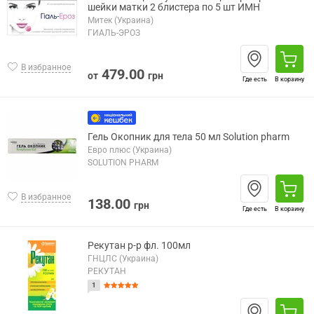
шейки матки 2 блистера по 5 шт ИМН
Митек (Украина)
ГИАЛЬ-ЭРОЗ
В избранное
479.00
от
грн
Где есть
В корзину
Гель Окопник для тела 50 мл Solution pharm
Евро плюс (Украина)
SOLUTION PHARM
В избранное
138.00
грн
Где есть
В корзину
Рекутан р-р фл. 100мл
ГНЦЛС (Украина)
РЕКУТАН
1