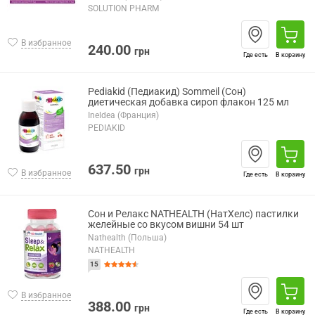
SOLUTION PHARM
В избранное
240.00
грн
Где есть
В корзину
Pediakid (Педиакид) Sommeil (Сон)
диетическая добавка сироп флакон 125 мл
Ineldea (Франция)
PEDIAKID
637.50
грн
В избранное
Где есть
В корзину
Сон и Релакс NATHEALTH (НатХелс) пастилки
желейные со вкусом вишни 54 шт
Nathealth (Польша)
NATHEALTH
15
В избранное
388.00
грн
Где есть
В корзину