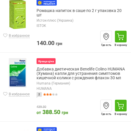
Ромашка напиток в саше по 2 г упаковка 20
шт
Исток-плюс (Украина)
ISTOK
В избранное
140.00
грн
Где есть
В корзину
Краща ціна
Добавка диетическая Benelife Colino HUMANA
(Хумана) капли для устранения симптомов
кишечной колики c рождения флакон 30 мл
Humana (Германия)
HUMANA
В избранное
2
439.30
388.50
от
грн
Где есть
В корзину