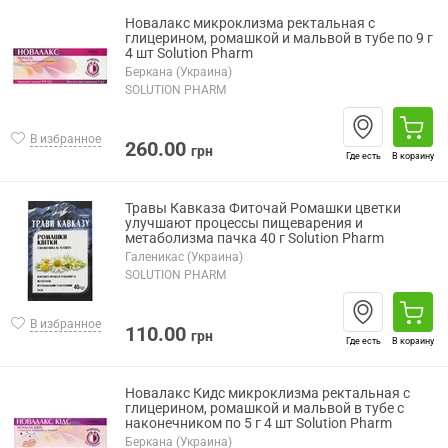
Новалакс микроклизма ректальная с
глицерином, ромашкой и мальвой в тубе по 9 г
4 шт Solution Pharm
Беркана (Украина)
SOLUTION PHARM
В избранное
260.00
грн
Где есть
В корзину
Травы Кавказа Фиточай Ромашки цветки
улучшают процессы пищеварения и
метаболизма пачка 40 г Solution Pharm
Галеникас (Украина)
SOLUTION PHARM
В избранное
110.00
грн
Где есть
В корзину
Новалакс Кидс микроклизма ректальная с
глицерином, ромашкой и мальвой в тубе с
наконечником по 5 г 4 шт Solution Pharm
Беркана (Украина)