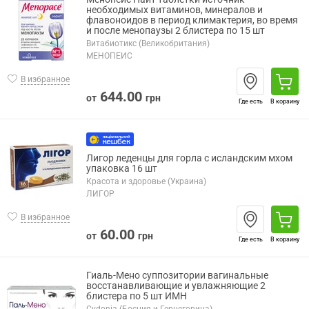
необходимых витаминов, минералов и
флавоноидов в период климактерия, во время
и после менопаузы 2 блистера по 15 шт
Витабиотикс (Великобритания)
МЕНОПЕЙС
В избранное
644.00
от
грн
Где есть
В корзину
Лигор леденцы для горла с исландским мхом
упаковка 16 шт
Красота и здоровье (Украина)
ЛИГОР
В избранное
60.00
от
грн
Где есть
В корзину
Гиаль-Мено суппозитории вагинальные
восстанавливающие и увлажняющие 2
блистера по 5 шт ИМН