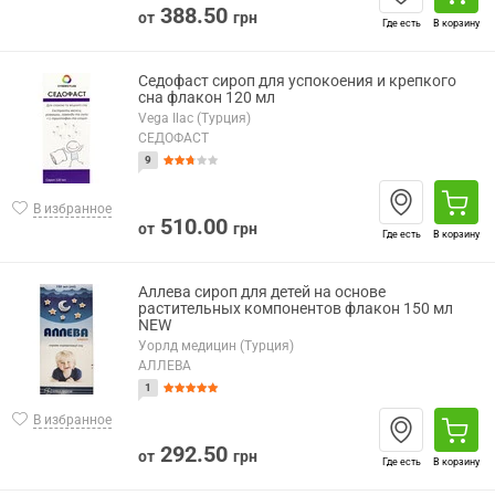
388.50
от
грн
Где есть
В корзину
Седофаст сироп для успокоения и крепкого
сна флакон 120 мл
Vega Ilac (Турция)
СЕДОФАСТ
9
В избранное
510.00
от
грн
Где есть
В корзину
Аллева сироп для детей на основе
растительных компонентов флакон 150 мл
NEW
Уорлд медицин (Турция)
АЛЛЕВА
1
В избранное
292.50
от
грн
Где есть
В корзину