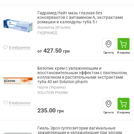
Гидрамед Найт мазь глазная без
консервантов с витамином А, экстрактами
ромашки и календулы туба 5 г
Фармигеа (Италия)
ГИДРАМЕД
В избранное
427.50
от
грн
Где есть
В корзину
Безопик крем с увлажняющим и
восстановительным эффектом с пантенолом,
коллагеном и растительными экстрактами
туба 40 мл Solution pharm
Чарли (Украина)
SOLUTION PHARM
В избранное
235.00
грн
Где есть
В корзину
Гиаль-Эроз суппозитории вагинальные
заживляющие и увлажняющие при эрозии