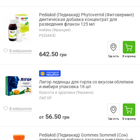
Pediakid (Педиакид) Phytovermil (Фитовермил)
диетическая добавка концентрат для
разведения флакон 125 мл
Ineldea (Франция)
PEDIAKID
В избранное
642.50
грн
Где есть
В корзину
Лигор леденцы для горла со вкусом облепихи
и имбиря упаковка 16 шт
Красота и здоровье (Украина)
ЛИГОР
В избранное
56.50
от
грн
Где есть
В корзину
Pediakid (Педиакид) Gommes Sommeil (Сон)
диетическая добавка пастилки жевательные