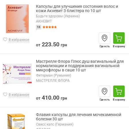
Капсулы для улучшения состояния волос и
кожи Акневит 3 блистера по 10 шт
Будьте здоровы (Украина)
АКНЕВИТ
16
В избранное
223.50
от
грн
Где есть
В корзину
Мастрелле Флора Плюс душ вагинальный для
нормализации и поддержания вагинальной
микрофлоры в саше 10 шт
Фитерман (Румыния)
МАСТРЕЛЛЕ ФЛОРА
В избранное
410.00
от
грн
Где есть
В корзину
Флавия капсулы для лечения мочекаменной
болезни 30 шт
Свисс капс (Германия)