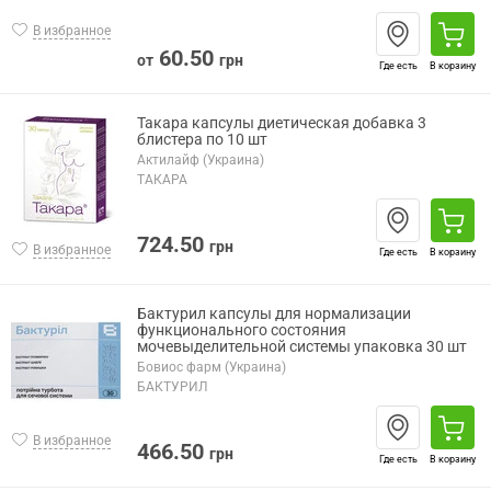
В избранное
60.50
от
грн
Где есть
В корзину
Такара капсулы диетическая добавка 3
блистера по 10 шт
Актилайф (Украина)
ТАКАРА
724.50
грн
В избранное
Где есть
В корзину
Бактурил капсулы для нормализации
функционального состояния
мочевыделительной системы упаковка 30 шт
Бовиос фарм (Украина)
БАКТУРИЛ
В избранное
466.50
грн
Где есть
В корзину