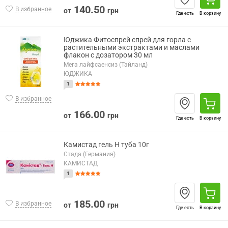
140.50
В избранное
от
грн
Где есть
В корзину
Юджика Фитоспрей спрей для горла с
растительными экстрактами и маслами
флакон с дозатором 30 мл
Мега лайфсаенсиз (Тайланд)
ЮДЖИКА
1
В избранное
166.00
от
грн
Где есть
В корзину
Камистад гель Н туба 10г
Стада (Германия)
КАМИСТАД
1
185.00
В избранное
от
грн
Где есть
В корзину