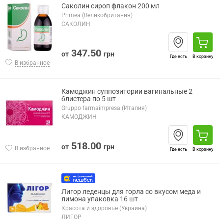
Саколин сироп флакон 200 мл
Primea (Великобритания)
САКОЛИН
347.50
от
грн
Где есть
В корзину
В избранное
Камоджин суппозитории вагинальные 2
блистера по 5 шт
Gruppo farmaimpresa (Италия)
КАМОДЖИН
518.00
от
грн
В избранное
Где есть
В корзину
Лигор леденцы для горла со вкусом меда и
лимона упаковка 16 шт
Красота и здоровье (Украина)
ЛИГОР