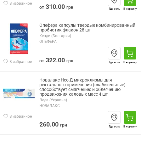
В избранное
310.00
от
грн
Где есть
В корзину
Опефера капсулы твердые комбинированный
пробиотик флакон 28 шт
Кенди (Болгария)
ОПЕФЕРА
322.00
от
грн
В избранное
Где есть
В корзину
Новалакс Нео Д микроклизмы для
ректального применения (слабительные)
способствует смягчению и облегчению
продвижения каловых масс 4 шт
Леда (Украина)
НОВАЛАКС
В избранное
260.00
грн
Где есть
В корзину