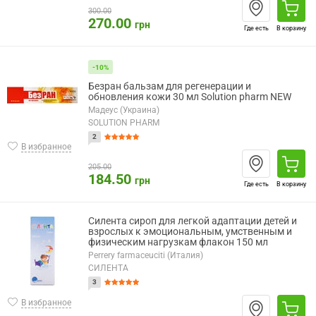
300.00
270.00
грн
Где есть
В корзину
-10%
Безран бальзам для регенерации и
обновления кожи 30 мл Solution pharm NEW
Мадеус (Украина)
SOLUTION PHARM
2
В избранное
205.00
184.50
грн
Где есть
В корзину
Силента сироп для легкой адаптации детей и
взрослых к эмоциональным, умственным и
физическим нагрузкам флакон 150 мл
Perrery farmaceuciti (Италия)
СИЛЕНТА
3
В избранное