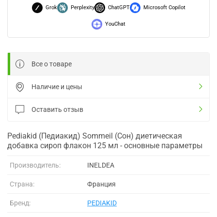
Grok
Perplexity
ChatGPT
Microsoft Copilot
YouChat
Все о товаре
Наличие и цены
Оставить отзыв
Pediakid (Педиакид) Sommeil (Сон) диетическая
добавка сироп флакон 125 мл - основные параметры
Производитель:
INELDEA
Страна:
Франция
Бренд:
PEDIAKID