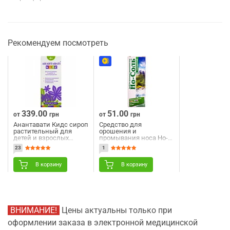
Рекомендуем посмотреть
339.00
51.00
от
грн
от
грн
Анантавати Кидс сироп
Средство для
растительный для
орошения и
детей и взрослых
промывания носа Но-
флакон 200 мл
соль капли назальные
23
1
очищающий 10 мл
В корзину
В корзину
ВНИМАНИЕ!
Цены актуальны только при
оформлении заказа в электронной медицинской