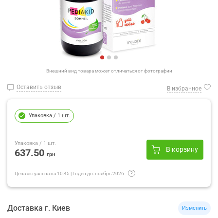
Внешний вид товара может отличаться от фотографии
Оставить отзыв
В избранное
Упаковка
/ 1 шт.
Упаковка
/ 1 шт.
В корзину
637.50
грн
Цена актуальна на
10:45
|
Годен до:
ноябрь 2026
Доставка
г.
Киев
Изменить