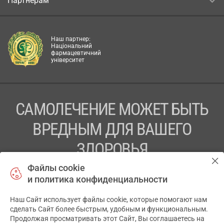
Партнёрам
Наш партнер:
Національний
фармацевтичний
університет
САМОЛЕЧЕНИЕ МОЖЕТ БЫТЬ
ВРЕДНЫМ ДЛЯ ВАШЕГО
ЗДОРОВЬЯ
Файлы cookie
ПЕРЕД ПРИМЕНЕНИЕМ ПРЕПАРАТА
и политика конфиденциальности
ПРОКОНСУЛЬТИРУЙТЕСЬ С ВРАЧОМ
Наш Сайт использует файлы cookie, которые помогают нам
✕
ТОВ «АПТЕКА 911.ЮА» Код ЄДРПОУ 43631965.
сделать Сайт более быстрым, удобным и функциональным.
Продолжая просматривать этот Сайт, Вы соглашаетесь на
Отказ от ответственности