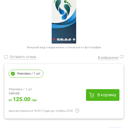
Внешний вид товара может отличаться от фотографии
Оставить отзыв
В избранное
Упаковка
/ 1 шт.
Упаковка
/ 1 шт.
139.00
В корзину
125.00
от
грн
Цена актуальна на
16:00
|
Годен до:
ноябрь 2026