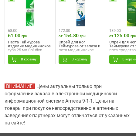
68.00
172.00
139.00
61.00
154.80
125.00
грн
от
грн
от
гр
Паста Теймурова
Спрей для ног
Спрей для ног
изделие медицинское
Теймурова от запаха и
Теймурова от 
туба 25 мл Solution
пота медицинское
пота средство
Pharm
изделие флакон 150
косметическо
мл Solution Pharm
100 мл Solutio
В корзину
В корзину
В корзи
New
ВНИМАНИЕ!
Цены актуальны только при
оформлении заказа в электронной медицинской
информационной системе Аптека 9-1-1. Цены на
товары при покупке непосредственно в аптечных
заведениях-партнерах могут отличаться от указанных
на сайте!