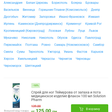
Александрия
Белая Церковь
Борисполь
Боярка
Бровары
Васильков
Винница
Горишние Плавни (Комсомольск)
Днепр
Дрогобыч
Житомир
Запорожье
Ивано-Франковск
Измаил
Ирпень
Каменское (Днепродзержинск)
Кременчуг
Кривой Рог
Кропивницкий (Кировоград)
Лозовая
Лубны
Луцк
Львов
Мукачево
Николаев
Никополь
Обухов
Одесса
Павлоград
Первомайск
Полтава
Ровно
Самарь (Новомосковск)
Самбор
Смела
Сумы
Тернополь
Ужгород
Умань
Фастов
Харьков
Херсон
Хмельницкий
Черкассы
Чернигов
Черновцы
Черноморск
Шептицкий
-10%
Спрей для ног Теймурова от запаха и пота
медицинское изделие флакон 100 мл Solution
Pharm
139.00
В корзину
125.00
Внешний вид товара
от
грн