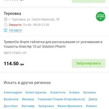
Терновка
г. Терновка, ул. Сергія Маркова, 7В
Закрыто
.
Пн-Вс: 08:00-21:00
На карте
ТревелОк Форте таблетки для рассасывания от укачивания и
тошноты блистер 10 шт Solution Pharm
ЕВРО ПЛЮС ЧП
114.50
Забронировать
грн
Искать в других регионах
Александрия
Белая Церковь
Борисполь
Боярка
Бровары
Васильков
Винница
Горишние Плавни (Комсомольск)
Днепр
Дрогобыч
Житомир
Запорожье
Ивано-Франковск
Измаил