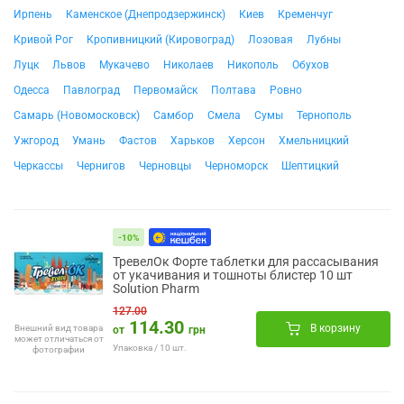
Ирпень
Каменское (Днепродзержинск)
Киев
Кременчуг
Кривой Рог
Кропивницкий (Кировоград)
Лозовая
Лубны
Луцк
Львов
Мукачево
Николаев
Никополь
Обухов
Одесса
Павлоград
Первомайск
Полтава
Ровно
Самарь (Новомосковск)
Самбор
Смела
Сумы
Тернополь
Ужгород
Умань
Фастов
Харьков
Херсон
Хмельницкий
Черкассы
Чернигов
Черновцы
Черноморск
Шептицкий
-10%
ТревелОк Форте таблетки для рассасывания
от укачивания и тошноты блистер 10 шт
Solution Pharm
127.00
114.30
В корзину
Внешний вид товара
от
грн
может отличаться от
Упаковка / 10 шт.
фотографии