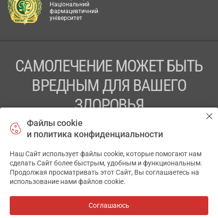
Національний
фармацевтичний
університет
САМОЛЕЧЕНИЕ МОЖЕТ БЫТЬ
ВРЕДНЫМ ДЛЯ ВАШЕГО
ЗДОРОВЬЯ
Файлы cookie
ПЕРЕД ПРИМЕНЕНИЕМ ПРЕПАРАТА
и политика конфиденциальности
ПРОКОНСУЛЬТИРУЙТЕСЬ С ВРАЧОМ
Наш Сайт использует файлы cookie, которые помогают нам
✕
ТОВ «АПТЕКА 911.ЮА» Код ЄДРПОУ 43631965.
сделать Сайт более быстрым, удобным и функциональным.
Продолжая просматривать этот Сайт, Вы соглашаетесь на
Отказ от ответственности
использование нами файлов cookie.
© 2014-2026. Медицинская информационная система
АПТЕКА911.ЮА
Соглашаюсь
Все аптеки
на карте