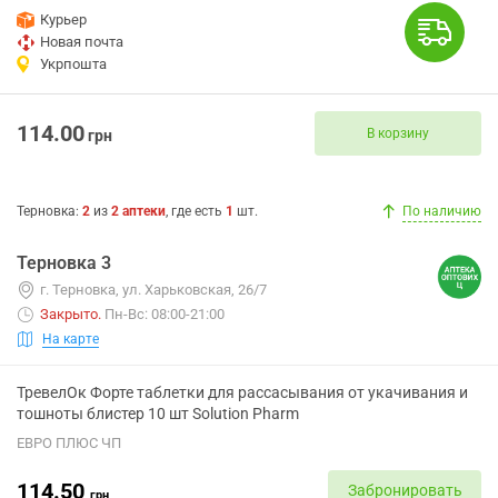
Курьер
Новая почта
Укрпошта
114.00
В корзину
грн
Терновка
:
2
из
2
аптеки
, где есть
1
шт.
По наличию
Терновка 3
г. Терновка, ул. Харьковская, 26/7
Закрыто
.
Пн-Вс: 08:00-21:00
На карте
ТревелОк Форте таблетки для рассасывания от укачивания и
тошноты блистер 10 шт Solution Pharm
ЕВРО ПЛЮС ЧП
114.50
Забронировать
грн