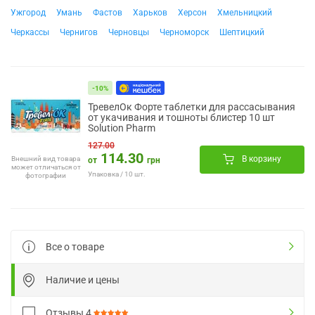
Ужгород
Умань
Фастов
Харьков
Херсон
Хмельницкий
Черкассы
Чернигов
Черновцы
Черноморск
Шептицкий
-10%
ТревелОк Форте таблетки для рассасывания
от укачивания и тошноты блистер 10 шт
Solution Pharm
127.00
114.30
В корзину
Внешний вид товара
от
грн
может отличаться от
Упаковка / 10 шт.
фотографии
Все о товаре
Наличие и цены
Отзывы
4