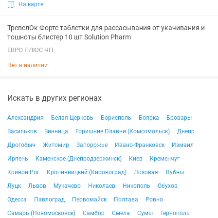
На карте
ТревелОк Форте таблетки для рассасывания от укачивания и
тошноты блистер 10 шт Solution Pharm
ЕВРО ПЛЮС ЧП
Нет в наличии
Искать в других регионах
Александрия
Белая Церковь
Борисполь
Боярка
Бровары
Васильков
Винница
Горишние Плавни (Комсомольск)
Днепр
Дрогобыч
Житомир
Запорожье
Ивано-Франковск
Измаил
Ирпень
Каменское (Днепродзержинск)
Киев
Кременчуг
Кривой Рог
Кропивницкий (Кировоград)
Лозовая
Лубны
Луцк
Львов
Мукачево
Николаев
Никополь
Обухов
Одесса
Павлоград
Первомайск
Полтава
Ровно
Самарь (Новомосковск)
Самбор
Смела
Сумы
Тернополь