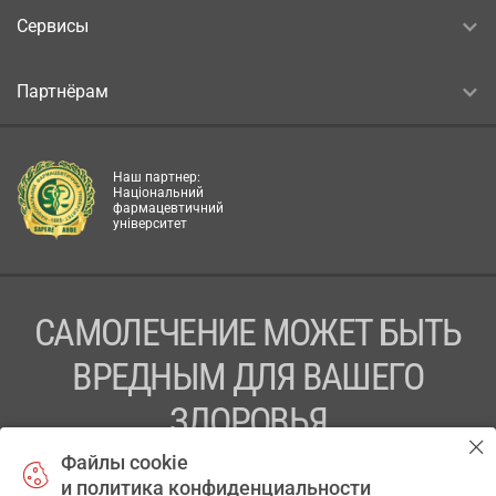
Сервисы
Партнёрам
Наш партнер:
Національний
фармацевтичний
університет
САМОЛЕЧЕНИЕ МОЖЕТ БЫТЬ
ВРЕДНЫМ ДЛЯ ВАШЕГО
ЗДОРОВЬЯ
Файлы cookie
ПЕРЕД ПРИМЕНЕНИЕМ ПРЕПАРАТА
и политика конфиденциальности
ПРОКОНСУЛЬТИРУЙТЕСЬ С ВРАЧОМ