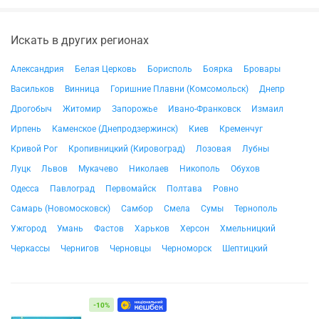
Искать в других регионах
Александрия
Белая Церковь
Борисполь
Боярка
Бровары
Васильков
Винница
Горишние Плавни (Комсомольск)
Днепр
Дрогобыч
Житомир
Запорожье
Ивано-Франковск
Измаил
Ирпень
Каменское (Днепродзержинск)
Киев
Кременчуг
Кривой Рог
Кропивницкий (Кировоград)
Лозовая
Лубны
Луцк
Львов
Мукачево
Николаев
Никополь
Обухов
Одесса
Павлоград
Первомайск
Полтава
Ровно
Самарь (Новомосковск)
Самбор
Смела
Сумы
Тернополь
Ужгород
Умань
Фастов
Харьков
Херсон
Хмельницкий
Черкассы
Чернигов
Черновцы
Черноморск
Шептицкий
-10%