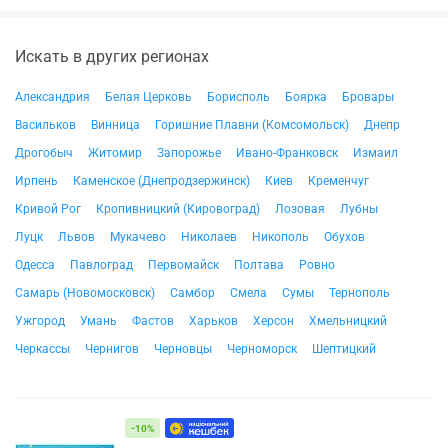
Искать в других регионах
Александрия
Белая Церковь
Борисполь
Боярка
Бровары
Васильков
Винница
Горишние Плавни (Комсомольск)
Днепр
Дрогобыч
Житомир
Запорожье
Ивано-Франковск
Измаил
Ирпень
Каменское (Днепродзержинск)
Киев
Кременчуг
Кривой Рог
Кропивницкий (Кировоград)
Лозовая
Лубны
Луцк
Львов
Мукачево
Николаев
Никополь
Обухов
Одесса
Павлоград
Первомайск
Полтава
Ровно
Самарь (Новомосковск)
Самбор
Смела
Сумы
Тернополь
Ужгород
Умань
Фастов
Харьков
Херсон
Хмельницкий
Черкассы
Чернигов
Черновцы
Черноморск
Шептицкий
-10%