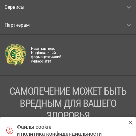
Сервисы
Партнёрам
Наш партнер:
Національний
фармацевтичний
університет
САМОЛЕЧЕНИЕ МОЖЕТ БЫТЬ
ВРЕДНЫМ ДЛЯ ВАШЕГО
ЗДОРОВЬЯ
Файлы cookie
ПЕРЕД ПРИМЕНЕНИЕМ ПРЕПАРАТА
и политика конфиденциальности
ПРОКОНСУЛЬТИРУЙТЕСЬ С ВРАЧОМ