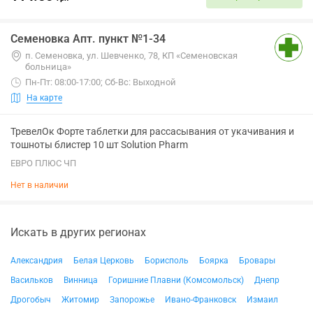
Семеновка Апт. пункт №1-34
п. Семеновка, ул. Шевченко, 78, КП «Семеновская
больница»
Пн-Пт: 08:00-17:00; Сб-Вс: Выходной
На карте
ТревелОк Форте таблетки для рассасывания от укачивания и
тошноты блистер 10 шт Solution Pharm
ЕВРО ПЛЮС ЧП
Нет в наличии
Искать в других регионах
Александрия
Белая Церковь
Борисполь
Боярка
Бровары
Васильков
Винница
Горишние Плавни (Комсомольск)
Днепр
Дрогобыч
Житомир
Запорожье
Ивано-Франковск
Измаил