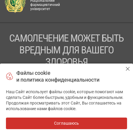
Національний
фармацевтичний
університет
САМОЛЕЧЕНИЕ МОЖЕТ БЫТЬ
ВРЕДНЫМ ДЛЯ ВАШЕГО
ЗДОРОВЬЯ
Файлы cookie
ПЕРЕД ПРИМЕНЕНИЕМ ПРЕПАРАТА
и политика конфиденциальности
ПРОКОНСУЛЬТИРУЙТЕСЬ С ВРАЧОМ
Наш Сайт использует файлы cookie, которые помогают нам
✕
ТОВ «АПТЕКА 911.ЮА» Код ЄДРПОУ 43631965.
сделать Сайт более быстрым, удобным и функциональным.
Продолжая просматривать этот Сайт, Вы соглашаетесь на
Отказ от ответственности
использование нами файлов cookie.
© 2014-2026. Медицинская информационная система
АПТЕКА911.ЮА
Соглашаюсь
Все аптеки
на карте