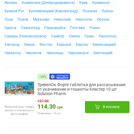
Ирпень
Каменское (Днепродзержинск)
Киев
Кременчуг
Кривой Рог
Кропивницкий (Кировоград)
Лозовая
Лубны
Луцк
Львов
Мукачево
Николаев
Никополь
Обухов
Одесса
Павлоград
Первомайск
Полтава
Ровно
Самарь (Новомосковск)
Самбор
Смела
Сумы
Тернополь
Ужгород
Умань
Фастов
Харьков
Херсон
Хмельницкий
Черкассы
Чернигов
Черновцы
Черноморск
Шептицкий
-10%
ТревелОк Форте таблетки для рассасывания
от укачивания и тошноты блистер 10 шт
Solution Pharm
127.00
114.30
В корзину
Внешний вид товара
грн
может отличаться от
Упаковка / 10 шт.
фотографии