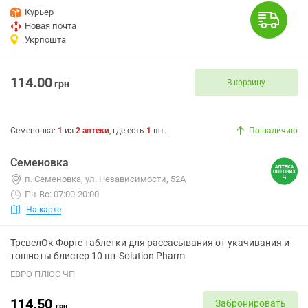
Курьер
Новая почта
Укрпошта
114.00
В корзину
грн
Семеновка
:
1
из
2
аптеки
, где есть
1
шт.
По наличию
Семеновка
п. Семеновка, ул. Независимости, 52А
Пн-Вс: 07:00-20:00
На карте
ТревелОк Форте таблетки для рассасывания от укачивания и
тошноты блистер 10 шт Solution Pharm
ЕВРО ПЛЮС ЧП
114.50
Забронировать
грн