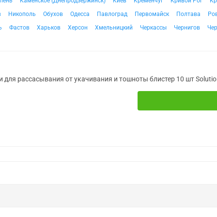
пень
Каменское (Днепродзержинск)
Киев
Кременчуг
Кривой Рог
Кр
в
Никополь
Обухов
Одесса
Павлоград
Первомайск
Полтава
Ро
ь
Фастов
Харьков
Херсон
Хмельницкий
Черкассы
Чернигов
Че
и для рассасывания от укачивания и тошноты блистер 10 шт Soluti