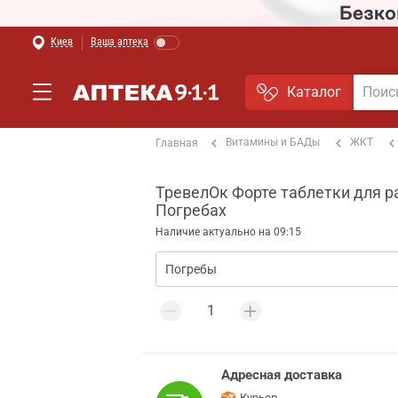
Киев
Ваша аптека
Каталог
Витамины и БАДы
ЖКТ
Главная
ТревелОк Форте таблетки для ра
Погребах
Наличие актуально на 09:15
Адресная доставка
Курьер