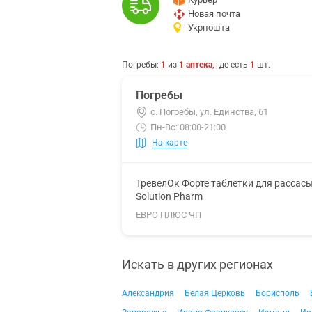
Новая почта
Укрпошта
Погребы
:
1
из
1
аптека
, где есть
1
шт.
Погребы
с. Погребы, ул. Единства, 61
Пн-Вс: 08:00-21:00
На карте
ТревелОк Форте таблетки для рассас
Solution Pharm
ЕВРО ПЛЮС ЧП
Искать в других регионах
Александрия
Белая Церковь
Борисполь