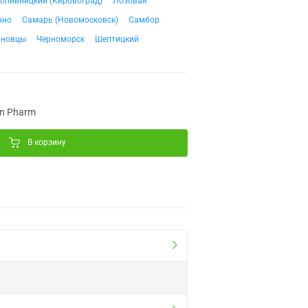
опивницкий (Кировоград)
Лозовая
вно
Самарь (Новомосковск)
Самбор
рновцы
Черноморск
Шептицкий
on Pharm
В корзину