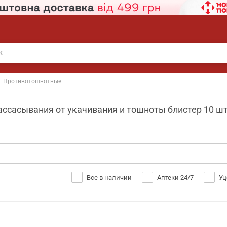
Противотошнотные
ссасывания от укачивания и тошноты блистер 10 шт S
Все в наличии
Аптеки 24/7
Уц