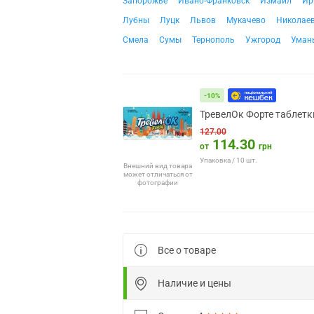
Запорожье
Ивано-Франковск
Измаил
Ир
Лубны
Луцк
Львов
Мукачево
Николае
Смела
Сумы
Тернополь
Ужгород
Уман
-10%
ТревелОк Форте таблетк
127.00
114.30
от
грн
Упаковка / 10 шт.
Внешний вид товара
может отличаться от
фотографии
Все о товаре
Наличие и цены