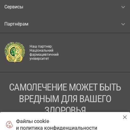
Сервисы
Партнёрам
Наш партнер:
Національний
фармацевтичний
університет
САМОЛЕЧЕНИЕ МОЖЕТ БЫТЬ
ВРЕДНЫМ ДЛЯ ВАШЕГО
ЗДОРОВЬЯ
Файлы cookie
ПЕРЕД ПРИМЕНЕНИЕМ ПРЕПАРАТА
и политика конфиденциальности
ПРОКОНСУЛЬТИРУЙТЕСЬ С ВРАЧОМ