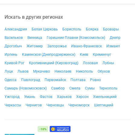
Искать в других регионах
Александрия
Белая Церковь
Борисполь
Боярка
Бровары
Васильков
Винница
Горишние Плавни (Комсомольск)
Днепр
Дрогобыч
Житомир
Запорожье
Ивано-Франковск
Измаил
Ирпень
Каменское (Днепродзержинск)
Киев
Кременчуг
Кривой Рог
Кропивницкий (Кировоград)
Лозовая
Лубны
Луцк
Львов
Мукачево
Николаев
Никополь
Обухов
Одесса
Павлоград
Первомайск
Полтава
Ровно
Самарь (Новомосковск)
Самбор
Смела
Сумы
Тернополь
Ужгород
Умань
Фастов
Харьков
Херсон
Хмельницкий
Черкассы
Чернигов
Черновцы
Черноморск
Шептицкий
-10%