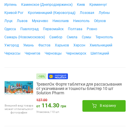
Ирпень
Каменское (Днепродзержинск)
Киев
Кременчуг
Кривой Рог
Кропивницкий (Кировоград)
Лозовая
Лубны
Луцк
Львов
Мукачево
Николаев
Никополь
Обухов
Одесса
Павлоград
Первомайск
Полтава
Ровно
Самарь (Новомосковск)
Самбор
Смела
Сумы
Тернополь
Ужгород
Умань
Фастов
Харьков
Херсон
Хмельницкий
Черкассы
Чернигов
Черновцы
Черноморск
Шептицкий
-10%
ТревелОк Форте таблетки для рассасывания
от укачивания и тошноты блистер 10 шт
Solution Pharm
127.00
114.30
В корзину
Внешний вид товара
от
грн
может отличаться от
Упаковка / 10 шт.
фотографии