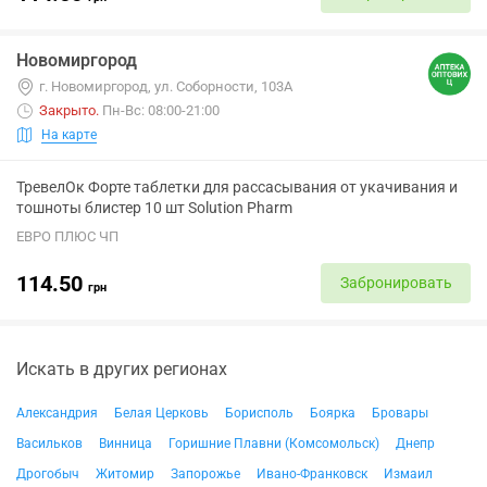
Новомиргород
г. Новомиргород, ул. Соборности, 103А
Закрыто
.
Пн-Вс: 08:00-21:00
На карте
ТревелОк Форте таблетки для рассасывания от укачивания и
тошноты блистер 10 шт Solution Pharm
ЕВРО ПЛЮС ЧП
114.50
Забронировать
грн
Искать в других регионах
Александрия
Белая Церковь
Борисполь
Боярка
Бровары
Васильков
Винница
Горишние Плавни (Комсомольск)
Днепр
Дрогобыч
Житомир
Запорожье
Ивано-Франковск
Измаил