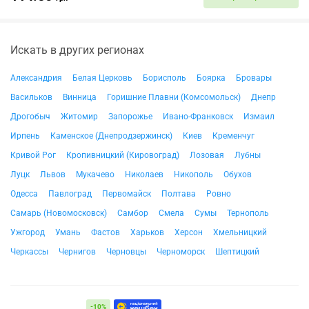
Искать в других регионах
Александрия
Белая Церковь
Борисполь
Боярка
Бровары
Васильков
Винница
Горишние Плавни (Комсомольск)
Днепр
Дрогобыч
Житомир
Запорожье
Ивано-Франковск
Измаил
Ирпень
Каменское (Днепродзержинск)
Киев
Кременчуг
Кривой Рог
Кропивницкий (Кировоград)
Лозовая
Лубны
Луцк
Львов
Мукачево
Николаев
Никополь
Обухов
Одесса
Павлоград
Первомайск
Полтава
Ровно
Самарь (Новомосковск)
Самбор
Смела
Сумы
Тернополь
Ужгород
Умань
Фастов
Харьков
Херсон
Хмельницкий
Черкассы
Чернигов
Черновцы
Черноморск
Шептицкий
-10%