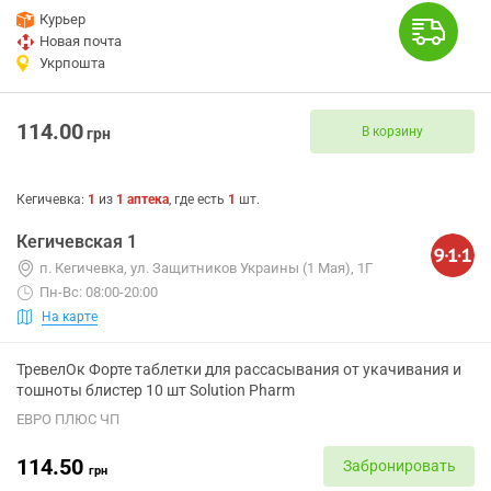
Курьер
Новая почта
Укрпошта
114.00
В корзину
грн
Кегичевка
:
1
из
1
аптека
, где есть
1
шт.
Кегичевская 1
п. Кегичевка, ул. Защитников Украины (1 Мая), 1Г
Пн-Вс: 08:00-20:00
На карте
ТревелОк Форте таблетки для рассасывания от укачивания и
тошноты блистер 10 шт Solution Pharm
ЕВРО ПЛЮС ЧП
114.50
Забронировать
грн