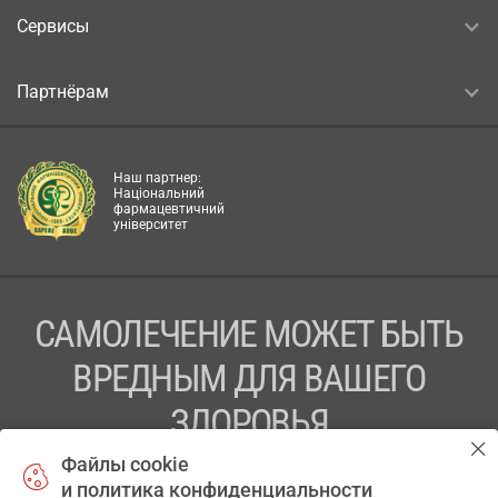
Сервисы
Партнёрам
Наш партнер:
Національний
фармацевтичний
університет
САМОЛЕЧЕНИЕ МОЖЕТ БЫТЬ
ВРЕДНЫМ ДЛЯ ВАШЕГО
ЗДОРОВЬЯ
Файлы cookie
ПЕРЕД ПРИМЕНЕНИЕМ ПРЕПАРАТА
и политика конфиденциальности
ПРОКОНСУЛЬТИРУЙТЕСЬ С ВРАЧОМ