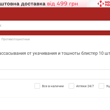
Противотошнотные
ссасывания от укачивания и тошноты блистер 10 шт S
Все в наличии
Аптеки 24/7
Уц