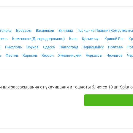
Боярка
Бровары
Васильков
Винница
Горишние Плавни (Комсомольс
пень
Каменское (Днепродзержинск)
Киев
Кременчуг
Кривой Рог
Кр
в
Никополь
Обухов
Одесса
Павлоград
Первомайск
Полтава
Ро
ь
Фастов
Харьков
Херсон
Хмельницкий
Черкассы
Чернигов
Че
и для рассасывания от укачивания и тошноты блистер 10 шт Soluti