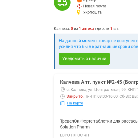
Новая почта
Укрпошта
Калчева
:
0
из
1
аптека
, где есть
1
шт.
На данный момент товар не доступен 
усилия что бы в кратчайшие сроки обе
Уведомить о наличии
Калчева Апт. пункт №2-45 (Болг
с. Калчева, ул. Центральная, 99, КН
Закрыто
.
Пн-Пт: 08:00-16:00; Сб-Вс: В
На карте
ТревелОк Форте таблетки для рассас
Solution Pharm
ЕВРО ПЛЮС ЧП