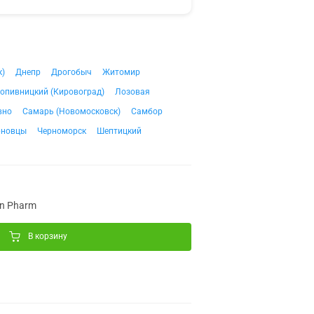
к)
Днепр
Дрогобыч
Житомир
опивницкий (Кировоград)
Лозовая
вно
Самарь (Новомосковск)
Самбор
рновцы
Черноморск
Шептицкий
on Pharm
В корзину