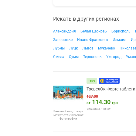
Искать в других регионах
Александрия
Белая Церковь
Борисполь
Запорожье
Ивано-Франковск
Измаил
Ир
Лубны
Луцк
Львов
Мукачево
Николае
Смела
Сумы
Тернополь
Ужгород
Уман
-10%
ТревелОк Форте таблетк
127.00
114.30
от
грн
Упаковка / 10 шт.
Внешний вид товара
может отличаться от
фотографии