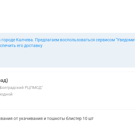
в городе Калчева. Предлагаем воспользоваться сервисом "Уведоми
спечить его доставку
рад)
П "Болградский РЦПМСД"
ыходной
ывания от укачивания и тошноты блистер 10 шт