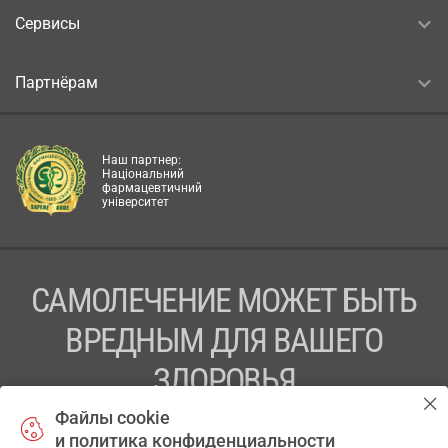
Сервисы
Партнёрам
Наш партнер:
Національний
фармацевтичний
університет
САМОЛЕЧЕНИЕ МОЖЕТ БЫТЬ
ВРЕДНЫМ ДЛЯ ВАШЕГО
ЗДОРОВЬЯ
Файлы cookie
ПЕРЕД ПРИМЕНЕНИЕМ ПРЕПАРАТА
и политика конфиденциальности
ПРОКОНСУЛЬТИРУЙТЕСЬ С ВРАЧОМ