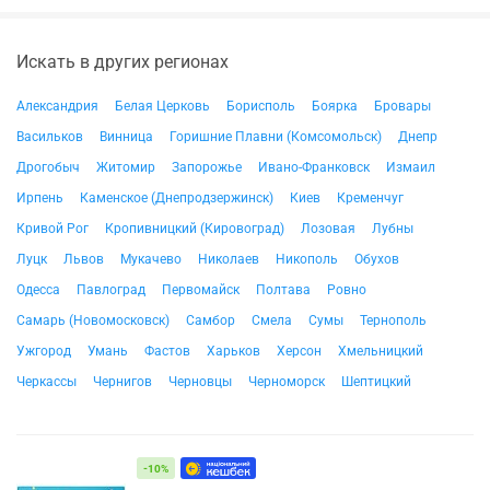
Искать в других регионах
Александрия
Белая Церковь
Борисполь
Боярка
Бровары
Васильков
Винница
Горишние Плавни (Комсомольск)
Днепр
Дрогобыч
Житомир
Запорожье
Ивано-Франковск
Измаил
Ирпень
Каменское (Днепродзержинск)
Киев
Кременчуг
Кривой Рог
Кропивницкий (Кировоград)
Лозовая
Лубны
Луцк
Львов
Мукачево
Николаев
Никополь
Обухов
Одесса
Павлоград
Первомайск
Полтава
Ровно
Самарь (Новомосковск)
Самбор
Смела
Сумы
Тернополь
Ужгород
Умань
Фастов
Харьков
Херсон
Хмельницкий
Черкассы
Чернигов
Черновцы
Черноморск
Шептицкий
-10%