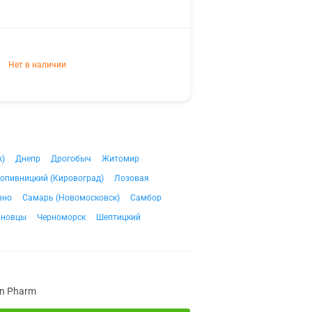
Нет в наличии
к)
Днепр
Дрогобыч
Житомир
опивницкий (Кировоград)
Лозовая
вно
Самарь (Новомосковск)
Самбор
рновцы
Черноморск
Шептицкий
on Pharm