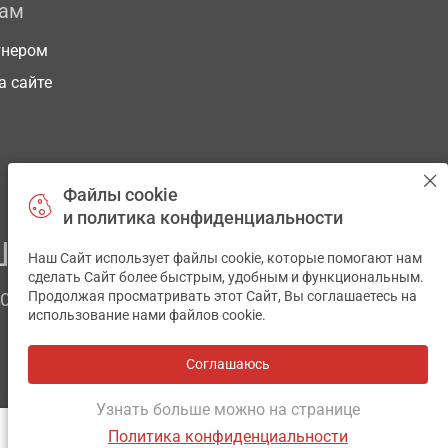
рам
тнером
а сайте
Файлы cookie
и политика конфиденциальности
ЕГО ЗДОРОВЬЯ
Наш Сайт использует файлы cookie, которые помогают нам
✕
сделать Сайт более быстрым, удобным и функциональным.
Продолжая просматривать этот Сайт, Вы соглашаетесь на
ЧОМ
использование нами файлов cookie.
Соглашаюсь
Все аптеки
на карте
Разработка и поддержка сайта -
wu.ua
Узнать больше можно на странице
Политика конфиденциальности