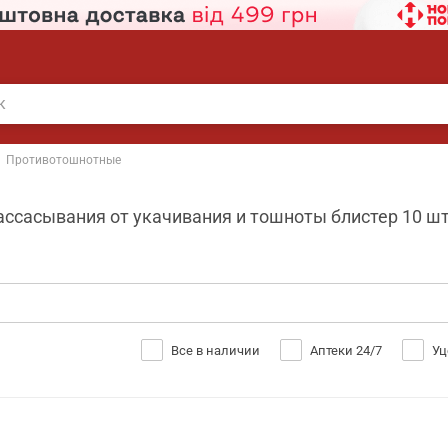
Противотошнотные
ссасывания от укачивания и тошноты блистер 10 шт S
Все в наличии
Аптеки 24/7
Уц