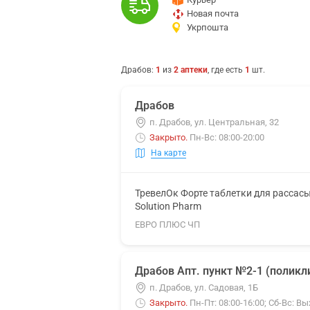
Новая почта
Укрпошта
Драбов
:
1
из
2
аптеки
, где есть
1
шт.
Драбов
п. Драбов, ул. Центральная, 32
Закрыто
.
Пн-Вс: 08:00-20:00
На карте
ТревелОк Форте таблетки для рассас
Solution Pharm
ЕВРО ПЛЮС ЧП
Драбов Апт. пункт №2-1 (поликл
п. Драбов, ул. Садовая, 1Б
Закрыто
.
Пн-Пт: 08:00-16:00; Сб-Вс: В