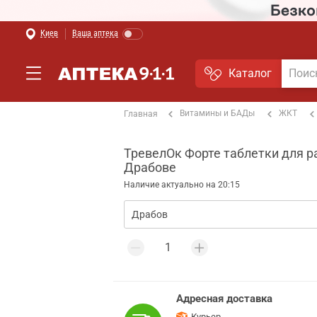
Киев
Ваша аптека
Каталог
Витамины и БАДы
ЖКТ
Главная
ТревелОк Форте таблетки для ра
Драбове
Наличие актуально на 20:15
Адресная доставка
Курьер