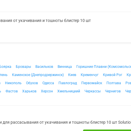
ывания от укачивания и тошноты блистер 10 шт
Боярка
Бровары
Васильков
Винница
Горишние Плавни (Комсомольс
пень
Каменское (Днепродзержинск)
Киев
Кременчуг
Кривой Рог
Кр
в
Никополь
Обухов
Одесса
Павлоград
Первомайск
Полтава
Ро
ь
Фастов
Харьков
Херсон
Хмельницкий
Черкассы
Чернигов
Че
и для рассасывания от укачивания и тошноты блистер 10 шт Soluti