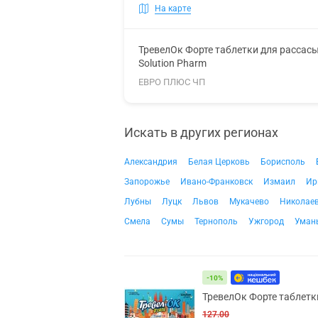
На карте
ТревелОк Форте таблетки для рассас
Solution Pharm
ЕВРО ПЛЮС ЧП
Искать в других регионах
Александрия
Белая Церковь
Борисполь
Запорожье
Ивано-Франковск
Измаил
Ир
Лубны
Луцк
Львов
Мукачево
Николае
Смела
Сумы
Тернополь
Ужгород
Уман
-10%
ТревелОк Форте таблетк
127.00