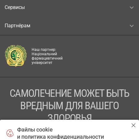
Сервисы
Партнёрам
Наш партнер:
Національний
фармацевтичний
університет
САМОЛЕЧЕНИЕ МОЖЕТ БЫТЬ
ВРЕДНЫМ ДЛЯ ВАШЕГО
ЗДОРОВЬЯ
Файлы cookie
ПЕРЕД ПРИМЕНЕНИЕМ ПРЕПАРАТА
и политика конфиденциальности
ПРОКОНСУЛЬТИРУЙТЕСЬ С ВРАЧОМ