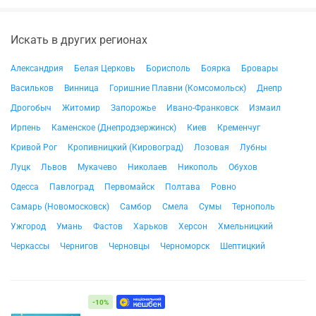
Искать в других регионах
Александрия
Белая Церковь
Борисполь
Боярка
Бровары
Васильков
Винница
Горишние Плавни (Комсомольск)
Днепр
Дрогобыч
Житомир
Запорожье
Ивано-Франковск
Измаил
Ирпень
Каменское (Днепродзержинск)
Киев
Кременчуг
Кривой Рог
Кропивницкий (Кировоград)
Лозовая
Лубны
Луцк
Львов
Мукачево
Николаев
Никополь
Обухов
Одесса
Павлоград
Первомайск
Полтава
Ровно
Самарь (Новомосковск)
Самбор
Смела
Сумы
Тернополь
Ужгород
Умань
Фастов
Харьков
Херсон
Хмельницкий
Черкассы
Чернигов
Черновцы
Черноморск
Шептицкий
-10%