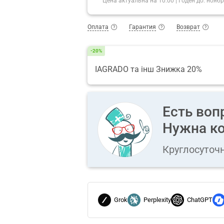
Цена актуальна на
10:00
|
Годен до:
ноябр
Оплата
Гарантия
Возврат
-20%
IAGRADO та інш Знижка 20%
Есть воп
Нужна ко
Круглосуточ
Grok
Perplexity
ChatGPT