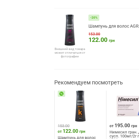
-20%
Шампунь для волос AGRA
153.00
122.00
грн
Внешний вид товара
может отличаться от
фотографии
Рекомендуем посмотреть
195.00
153.00
от
грн
122.00
от
грн
Нимесил гран. 
сусп. 100мг/2г 
Шампунь для волос