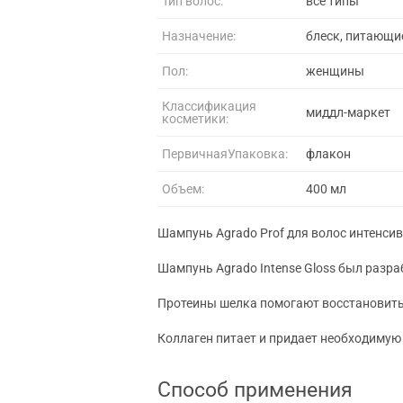
Тип волос:
все типы
Назначение:
блеск, питающ
Пол:
женщины
Классификация
миддл-маркет
косметики:
ПервичнаяУпаковка:
флакон
Объем:
400 мл
Шампунь Agrado Prof для волос интенсивн
Шампунь Agrado Intense Gloss был разра
Протеины шелка помогают восстановить 
Коллаген питает и придает необходимую
Способ применения