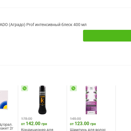
DO (Аградо) Prof интенсивный блеск 400 мл
178.00
145.00
142.00
123.00
от
грн
от
грн
д/орал.
пакет 2г
Кондиционер для
Шампунь для волос