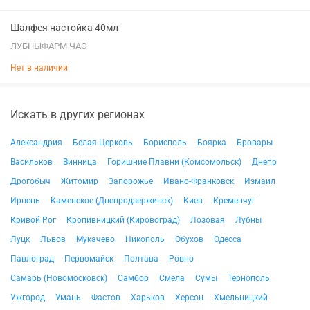
Шалфея настойка 40мл
ЛУБНЫФАРМ ЧАО
Нет в наличии
Искать в других регионах
Александрия
Белая Церковь
Борисполь
Боярка
Бровары
Васильков
Винница
Горишние Плавни (Комсомольск)
Днепр
Дрогобыч
Житомир
Запорожье
Ивано-Франковск
Измаил
Ирпень
Каменское (Днепродзержинск)
Киев
Кременчуг
Кривой Рог
Кропивницкий (Кировоград)
Лозовая
Лубны
Луцк
Львов
Мукачево
Никополь
Обухов
Одесса
Павлоград
Первомайск
Полтава
Ровно
Самарь (Новомосковск)
Самбор
Смела
Сумы
Тернополь
Ужгород
Умань
Фастов
Харьков
Херсон
Хмельницкий