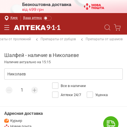
Киев
Ваша аптека
раты от пролежней
Препараты от рубцов
Препараты от шрамов
Шалфей - наличие в Николаеве
Наличие актуально на 15:15
Все в наличии
Аптеки 24/7
Уценка
Адресная доставка
Курьер
Новая почта