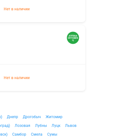
Нет в наличии
Нет в наличии
к)
Днепр
Дрогобыч
Житомир
град)
Лозовая
Лубны
Луцк
Львов
вск)
Самбор
Смела
Сумы