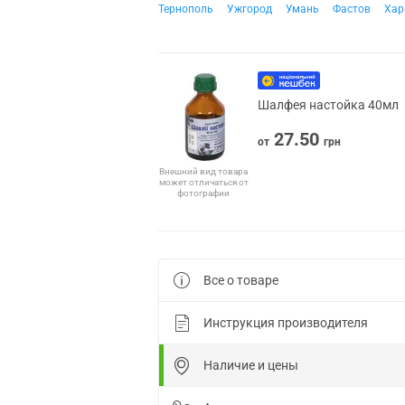
Тернополь
Ужгород
Умань
Фастов
Хар
Шалфея настойка 40мл
27.50
от
грн
Внешний вид товара
может отличаться от
фотографии
Все о товаре
Инструкция производителя
Наличие и цены