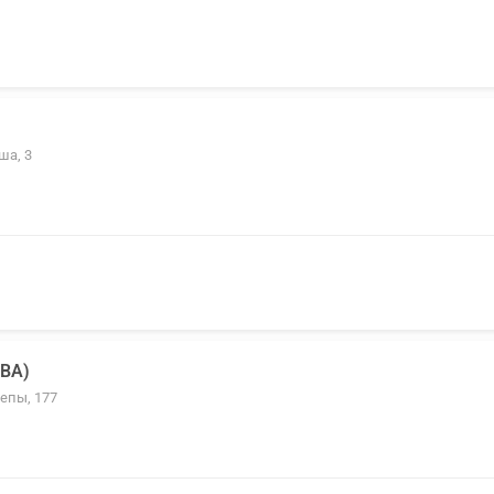
ша, 3
ТВА)
зепы, 177