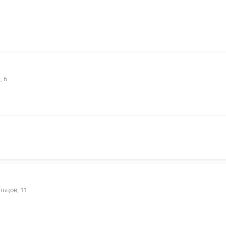
, 6
льцов, 11