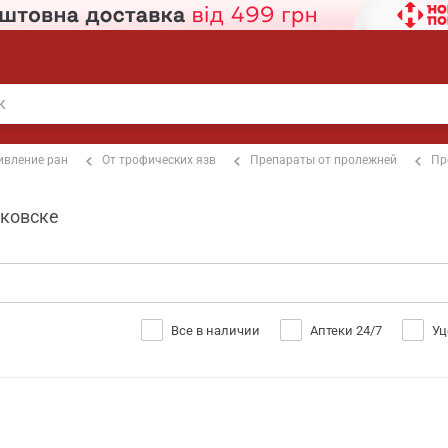
ивление ран
От трофических язв
Препараты от пролежней
Пр
нковске
Все в наличии
Аптеки 24/7
Уц