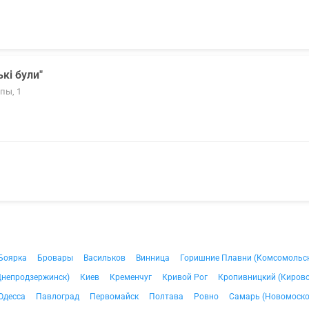
кі були"
пы, 1
Боярка
Бровары
Васильков
Винница
Горишние Плавни (Комсомольс
Днепродзержинск)
Киев
Кременчуг
Кривой Рог
Кропивницкий (Кирово
Одесса
Павлоград
Первомайск
Полтава
Ровно
Самарь (Новомоско