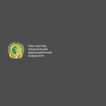
Наш партнер:
Національний
фармацевтичний
університет