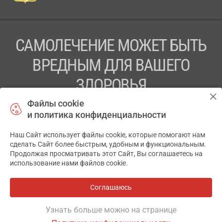
САМОЛЕЧЕНИЕ МОЖЕТ БЫТЬ
ВРЕДНЫМ ДЛЯ ВАШЕГО
ЗДОРОВЬЯ
Файлы cookie
ПЕРЕД ПРИМЕНЕНИЕМ ПРЕПАРАТА
и политика конфиденциальности
ПРОКОНСУЛЬТИРУЙТЕСЬ С ВРАЧОМ
Наш Сайт использует файлы cookie, которые помогают нам
✕
ТОВ «АПТЕКА 911.ЮА» Код ЄДРПОУ 43631965.
сделать Сайт более быстрым, удобным и функциональным.
Продолжая просматривать этот Сайт, Вы соглашаетесь на
Отказ от ответственности
использование нами файлов cookie.
© 2014-2026. Медицинская информационная система
АПТЕКА911.ЮА
Соглашаюсь
Разработка и поддержка сайта -
wu.ua
Узнать больше можно на странице