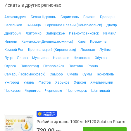
Искать в других регионах
Александрия
Белая Церковь
Борисполь
Боярка
Бровары
Васильков
Винница
Горишние Плавни (Комсомольск)
Днепр
Дрогобыч
Житомир
Запорожье
Ивано-Франковск
Измаил
Ирпень
Каменское (Днепродзержинск)
Киев
Кременчуг
Кривой Рог
Кропивницкий (Кировоград)
Лозовая
Лубны
Луцк
Львов
Мукачево
Николаев
Никополь
Обухов
Одесса
Павлоград
Первомайск
Полтава
Ровно
Самарь (Новомосковск)
Самбор
Смела
Сумы
Тернополь
Ужгород
Умань
Фастов
Харьков
Херсон
Хмельницкий
Черкассы
Чернигов
Черновцы
Черноморск
Шептицкий
Рыбий жир капс. 1000мг №120 Solution Pharm
720.00