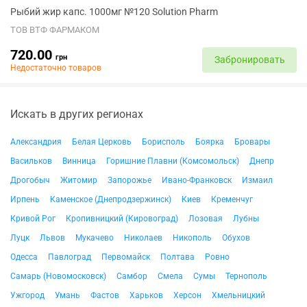
Рыбий жир капс. 1000мг №120 Solution Pharm
ТОВ ВТФ ФАРМАКОМ
720.00
грн
Забронировать
Недостаточно товаров
Искать в других регионах
Александрия
Белая Церковь
Борисполь
Боярка
Бровары
Васильков
Винница
Горишние Плавни (Комсомольск)
Днепр
Дрогобыч
Житомир
Запорожье
Ивано-Франковск
Измаил
Ирпень
Каменское (Днепродзержинск)
Киев
Кременчуг
Кривой Рог
Кропивницкий (Кировоград)
Лозовая
Лубны
Луцк
Львов
Мукачево
Николаев
Никополь
Обухов
Одесса
Павлоград
Первомайск
Полтава
Ровно
Самарь (Новомосковск)
Самбор
Смела
Сумы
Тернополь
Ужгород
Умань
Фастов
Харьков
Херсон
Хмельницкий