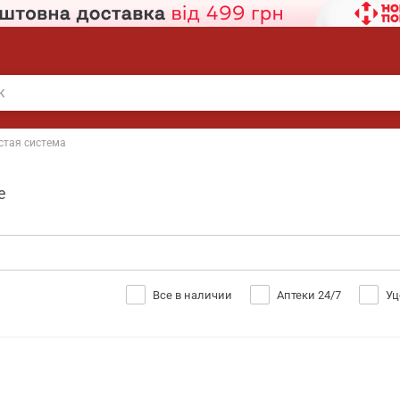
стая система
е
Все в наличии
Аптеки 24/7
Уц