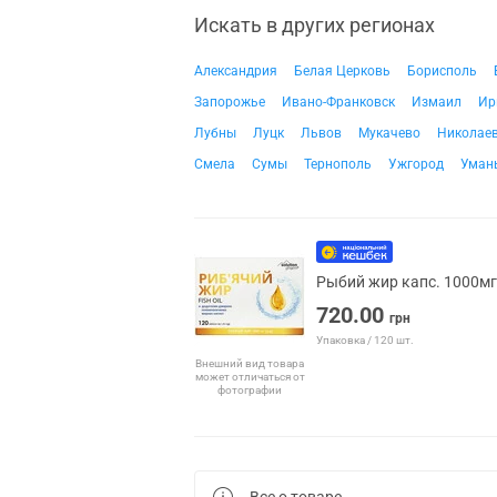
Искать в других регионах
Александрия
Белая Церковь
Борисполь
Запорожье
Ивано-Франковск
Измаил
Ир
Лубны
Луцк
Львов
Мукачево
Николае
Смела
Сумы
Тернополь
Ужгород
Уман
Рыбий жир капс. 1000мг
720.00
грн
Упаковка / 120 шт.
Внешний вид товара
может отличаться от
фотографии