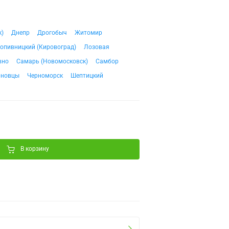
к)
Днепр
Дрогобыч
Житомир
опивницкий (Кировоград)
Лозовая
вно
Самарь (Новомосковск)
Самбор
рновцы
Черноморск
Шептицкий
В корзину