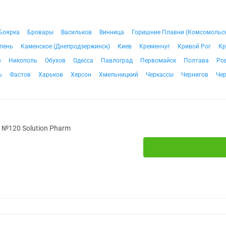
Боярка
Бровары
Васильков
Винница
Горишние Плавни (Комсомольс
пень
Каменское (Днепродзержинск)
Киев
Кременчуг
Кривой Рог
Кр
в
Никополь
Обухов
Одесса
Павлоград
Первомайск
Полтава
Ро
ь
Фастов
Харьков
Херсон
Хмельницкий
Черкассы
Чернигов
Че
 №120 Solution Pharm