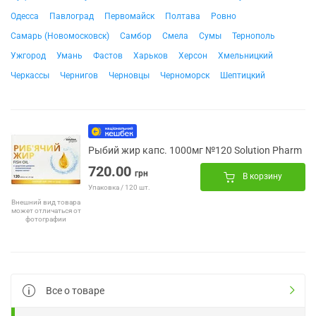
Одесса
Павлоград
Первомайск
Полтава
Ровно
Самарь (Новомосковск)
Самбор
Смела
Сумы
Тернополь
Ужгород
Умань
Фастов
Харьков
Херсон
Хмельницкий
Черкассы
Чернигов
Черновцы
Черноморск
Шептицкий
Рыбий жир капс. 1000мг №120 Solution Pharm
720.00
грн
В корзину
Упаковка / 120 шт.
Внешний вид товара
может отличаться от
фотографии
Все о товаре