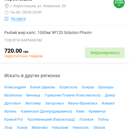
г. Коростышев, ул. Киевская, 59
Пн-Вс: 08:00-20:00
На карте
Рыбий жир капс. 1000мг №120 Solution Pharm
ТОВ ВТФ ФАРМАКОМ
720.00
грн
Забронировать
Недостаточно товаров
Искать в других регионах
Александрия
Белая Церковь
Борисполь
Боярка
Бровары
Васильков
Винница
Горишние Плавни (Комсомольск)
Днепр
Дрогобыч
Житомир
Запорожье
Ивано-Франковск
Измаил
Ирпень
Каменское (Днепродзержинск)
Киев
Кременчуг
Кривой Рог
Кропивницкий (Кировоград)
Лозовая
Лубны
Луцк
Львов
Мукачево
Николаев
Никополь
Обухов