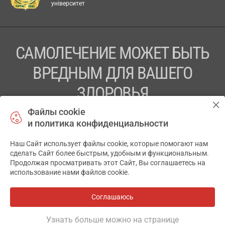
університет
САМОЛЕЧЕНИЕ МОЖЕТ БЫТЬ
ВРЕДНЫМ ДЛЯ ВАШЕГО
ЗДОРОВЬЯ
Файлы cookie
ПЕРЕД ПРИМЕНЕНИЕМ ПРЕПАРАТА
и политика конфиденциальности
ПРОКОНСУЛЬТИРУЙТЕСЬ С ВРАЧОМ
Наш Сайт использует файлы cookie, которые помогают нам
✕
ТОВ «АПТЕКА 911.ЮА» Код ЄДРПОУ 43631965.
сделать Сайт более быстрым, удобным и функциональным.
Продолжая просматривать этот Сайт, Вы соглашаетесь на
Отказ от ответственности
использование нами файлов cookie.
© 2014-2026. Медицинская информационная система
АПТЕКА911.ЮА
Соглашаюсь
Все аптеки
на карте
Разработка и поддержка сайта -
wu.ua
Узнать больше можно на странице