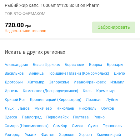
Рыбий жир капс. 1000мг №120 Solution Pharm
ТОВ ВТФ ФАРМАКОМ
720.00
грн
Забронировать
Недостаточно товаров
Искать в других регионах
Александрия
Белая Церковь
Борисполь
Боярка
Бровары
Васильков
Винница
Горишние Плавни (Комсомольск)
Днепр
Дрогобыч
Житомир
Запорожье
Ивано-Франковск
Измаил
Ирпень
Каменское (Днепродзержинск)
Киев
Кременчуг
Кривой Рог
Кропивницкий (Кировоград)
Лозовая
Лубны
Луцк
Львов
Мукачево
Николаев
Никополь
Обухов
Одесса
Павлоград
Первомайск
Полтава
Ровно
Самарь (Новомосковск)
Самбор
Смела
Сумы
Тернополь
Ужгород
Умань
Фастов
Харьков
Херсон
Хмельницкий