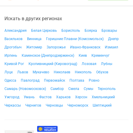
Искать в других регионах
Александрия
Белая Церковь
Борисполь
Боярка
Бровары
Васильков
Винница
Горишние Плавни (Комсомольск)
Днепр
Дрогобыч
Житомир
Запорожье
Ивано-Франковск
Измаил
Ирпень
Каменское (Днепродзержинск)
Киев
Кременчуг
Кривой Рог
Кропивницкий (Кировоград)
Лозовая
Лубны
Луцк
Львов
Мукачево
Николаев
Никополь
Обухов
Одесса
Павлоград
Первомайск
Полтава
Ровно
Самарь (Новомосковск)
Самбор
Смела
Сумы
Тернополь
Ужгород
Умань
Фастов
Харьков
Херсон
Хмельницкий
Черкассы
Чернигов
Черновцы
Черноморск
Шептицкий