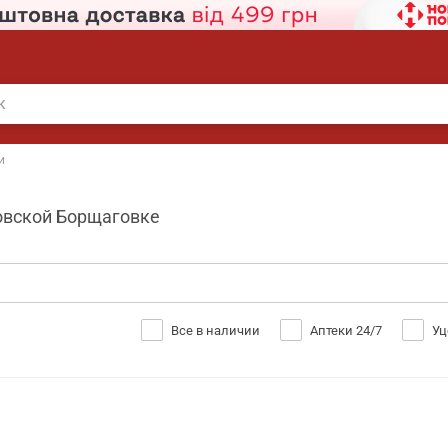
и
овской Борщаговке
Все в наличии
Аптеки 24/7
Уц