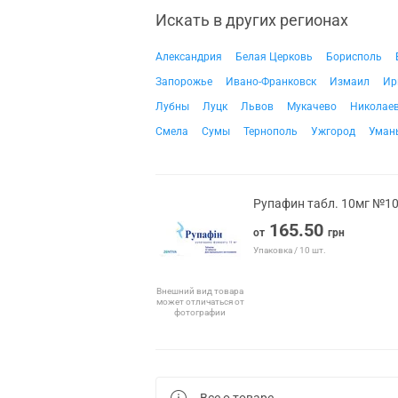
Искать в других регионах
Александрия
Белая Церковь
Борисполь
Запорожье
Ивано-Франковск
Измаил
Ир
Лубны
Луцк
Львов
Мукачево
Николае
Смела
Сумы
Тернополь
Ужгород
Уман
Рупафин табл. 10мг №1
165.50
от
грн
Упаковка / 10 шт.
Внешний вид товара
может отличаться от
фотографии