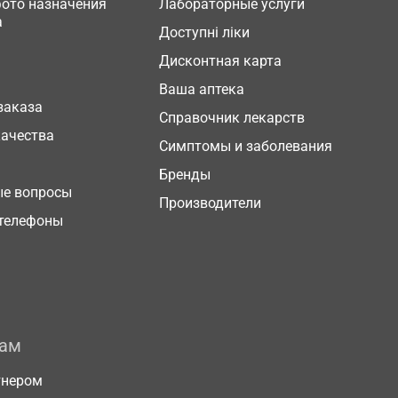
фото назначения
Лабораторные услуги
а
Доступні ліки
Дисконтная карта
Ваша аптека
заказа
Справочник лекарств
качества
Симптомы и заболевания
Бренды
ые вопросы
Производители
телефоны
рам
тнером