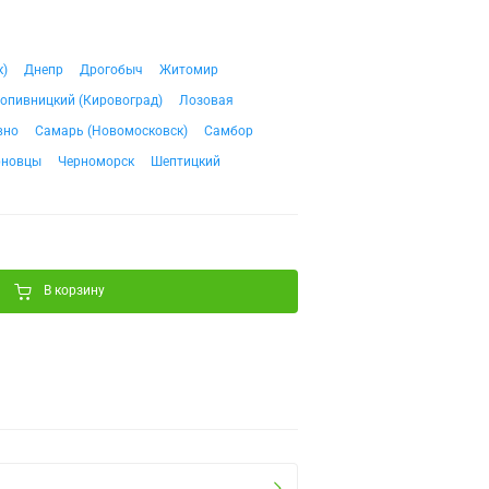
к)
Днепр
Дрогобыч
Житомир
опивницкий (Кировоград)
Лозовая
вно
Самарь (Новомосковск)
Самбор
рновцы
Черноморск
Шептицкий
В корзину