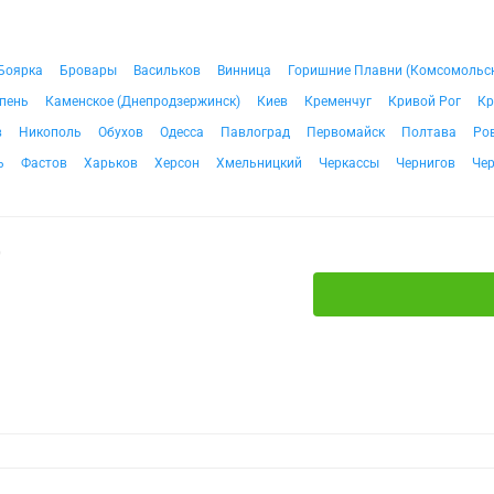
Боярка
Бровары
Васильков
Винница
Горишние Плавни (Комсомольс
пень
Каменское (Днепродзержинск)
Киев
Кременчуг
Кривой Рог
Кр
в
Никополь
Обухов
Одесса
Павлоград
Первомайск
Полтава
Ро
ь
Фастов
Харьков
Херсон
Хмельницкий
Черкассы
Чернигов
Че
0