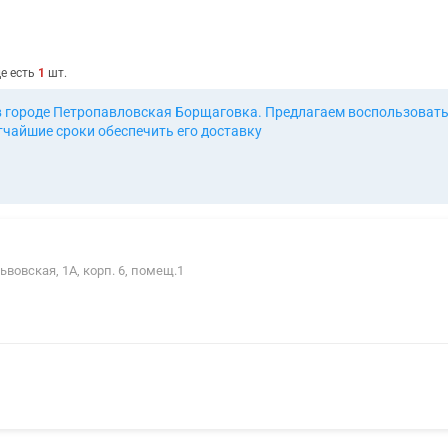
где есть
1
шт.
в городе Петропавловская Борщаговка. Предлагаем воспользоватьс
тчайшие сроки обеспечить его доставку
ьвовская, 1А, корп. 6, помещ.1