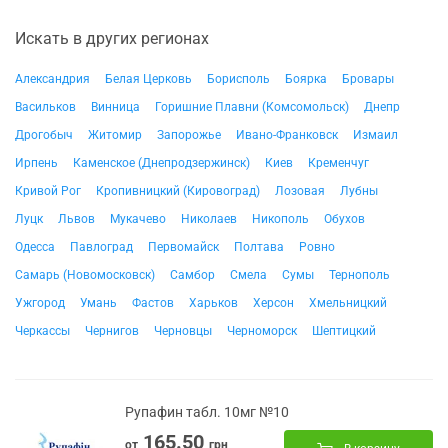
Искать в других регионах
Александрия
Белая Церковь
Борисполь
Боярка
Бровары
Васильков
Винница
Горишние Плавни (Комсомольск)
Днепр
Дрогобыч
Житомир
Запорожье
Ивано-Франковск
Измаил
Ирпень
Каменское (Днепродзержинск)
Киев
Кременчуг
Кривой Рог
Кропивницкий (Кировоград)
Лозовая
Лубны
Луцк
Львов
Мукачево
Николаев
Никополь
Обухов
Одесса
Павлоград
Первомайск
Полтава
Ровно
Самарь (Новомосковск)
Самбор
Смела
Сумы
Тернополь
Ужгород
Умань
Фастов
Харьков
Херсон
Хмельницкий
Черкассы
Чернигов
Черновцы
Черноморск
Шептицкий
Рупафин табл. 10мг №10
165.50
от
грн