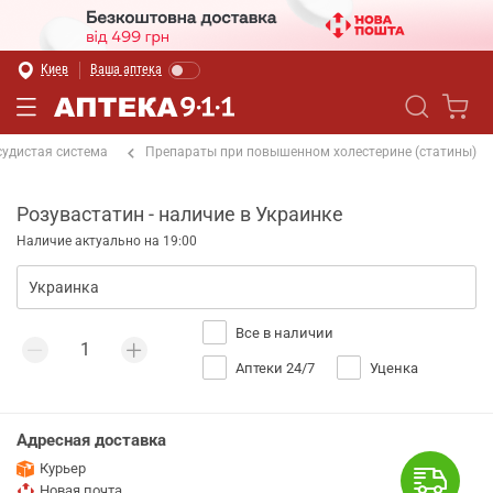
Киев
Ваша аптека
судистая система
Препараты при повышенном холестерине (статины)
Розувастатин - наличие в Украинке
Наличие актуально на 19:00
Все в наличии
Аптеки 24/7
Уценка
Адресная доставка
Курьер
Новая почта