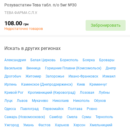
Розувастатин-Тева табл. п/о 5мг №30
ТЕВА ФАРМА С.Л.У.
108.00
грн
Забронировать
Недостаточно товаров
Искать в других регионах
Александрия
Белая Церковь
Борисполь
Боярка
Бровары
Васильков
Винница
Горишние Плавни (Комсомольск)
Днепр
Дрогобыч
Житомир
Запорожье
Ивано-Франковск
Измаил
Ирпень
Каменское (Днепродзержинск)
Киев
Кременчуг
Кривой Рог
Кропивницкий (Кировоград)
Лозовая
Лубны
Луцк
Львов
Мукачево
Николаев
Никополь
Обухов
Одесса
Павлоград
Первомайск
Полтава
Ровно
Самарь (Новомосковск)
Самбор
Смела
Сумы
Тернополь
Ужгород
Умань
Фастов
Харьков
Херсон
Хмельницкий