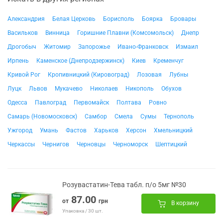
Александрия
Белая Церковь
Борисполь
Боярка
Бровары
Васильков
Винница
Горишние Плавни (Комсомольск)
Днепр
Дрогобыч
Житомир
Запорожье
Ивано-Франковск
Измаил
Ирпень
Каменское (Днепродзержинск)
Киев
Кременчуг
Кривой Рог
Кропивницкий (Кировоград)
Лозовая
Лубны
Луцк
Львов
Мукачево
Николаев
Никополь
Обухов
Одесса
Павлоград
Первомайск
Полтава
Ровно
Самарь (Новомосковск)
Самбор
Смела
Сумы
Тернополь
Ужгород
Умань
Фастов
Харьков
Херсон
Хмельницкий
Черкассы
Чернигов
Черновцы
Черноморск
Шептицкий
Розувастатин-Тева табл. п/о 5мг №30
87.00
от
грн
В корзину
Упаковка / 30 шт.