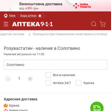
Киев
Ваша аптека
судистая система
Препараты при повышенном холестерине (статины)
Розувастатин - наличие в Солотвино
Наличие актуально на 11:00
Все в наличии
Аптеки 24/7
Уценка
Адресная доставка
Курьер
Новая почта