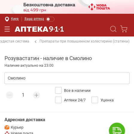
Киев
Ваша аптека
судистая система
Препараты при повышенном холестерине (статины)
Розувастатин - наличие в Смолино
Наличие актуально на 23:00
Все в наличии
Аптеки 24/7
Уценка
Адресная доставка
Курьер
Новая почта