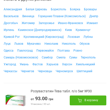
Александрия
Белая Церковь
Борисполь
Боярка
Бровары
Васильков
Винница
Горишние Плавни (Комсомольск)
Днепр
Дрогобыч
Житомир
Запорожье
Ивано-Франковск
Измаил
Ирпень
Каменское (Днепродзержинск)
Киев
Кременчуг
Кривой Рог
Кропивницкий (Кировоград)
Лозовая
Лубны
Луцк
Львов
Мукачево
Николаев
Никополь
Обухов
Одесса
Павлоград
Первомайск
Полтава
Ровно
Самарь (Новомосковск)
Самбор
Смела
Сумы
Тернополь
Ужгород
Умань
Фастов
Харьков
Херсон
Хмельницкий
Черкассы
Чернигов
Черновцы
Черноморск
Шептицкий
Розувастатин-Тева табл. п/о 5мг №30
93.00
от
грн
В корзину
Упаковка / 30 шт.