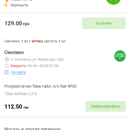
Укрпошта
129.00
В корзину
грн
Смолино
:
1
из
1
аптека
, где есть
1
шт.
Смолино
п. Смолино, ул. Казакова, 18Д
Закрыто
.
Пн-Вс: 08:00-21:00
На карте
Розувастатин-Тева табл. п/о 5мг №30
ТЕВА ФАРМА С.Л.У.
112.50
Забронировать
грн
Искать в других регионах