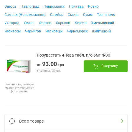
Одесса
Павлоград
Первомайск
Полтава
Ровно
Самарь (Новомосковск)
Самбор
Смела
Сумы
Тернополь
Ужгород
Умань
Фастов
Харьков
Херсон
Хмельницкий
Черкассы
Чернигов
Черновцы
Черноморск
Шептицкий
Розувастатин-Тева табл. п/о 5мг №30
93.00
от
грн
В корзину
Упаковка / 30 шт.
Внешний вид товара
может отличаться от
фотографии
Все о товаре