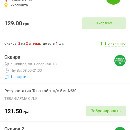
Укрпошта
129.00
В корзину
грн
Сквира
:
2
из
2
аптеки
, где есть
1
шт.
По наличию
Сквира
г. Сквира, ул. Соборная, 13
Пн-Вс: 08:00-21:00
На карте
Розувастатин-Тева табл. п/о 5мг №30
ТЕВА ФАРМА С.Л.У.
121.50
Забронировать
грн
Сквира 2