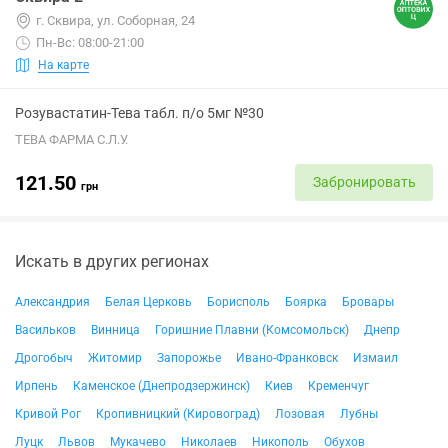
г. Сквира, ул. Соборная, 24
Пн-Вс: 08:00-21:00
На карте
Розувастатин-Тева табл. п/о 5мг №30
ТЕВА ФАРМА С.Л.У.
121.50
Забронировать
грн
Искать в других регионах
Александрия
Белая Церковь
Борисполь
Боярка
Бровары
Васильков
Винница
Горишние Плавни (Комсомольск)
Днепр
Дрогобыч
Житомир
Запорожье
Ивано-Франковск
Измаил
Ирпень
Каменское (Днепродзержинск)
Киев
Кременчуг
Кривой Рог
Кропивницкий (Кировоград)
Лозовая
Лубны
Луцк
Львов
Мукачево
Николаев
Никополь
Обухов