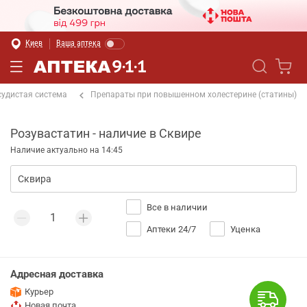
Киев
Ваша аптека
судистая система
Препараты при повышенном холестерине (статины)
Розувастатин - наличие в Сквире
Наличие актуально на 14:45
Все в наличии
Аптеки 24/7
Уценка
Адресная доставка
Курьер
Новая почта