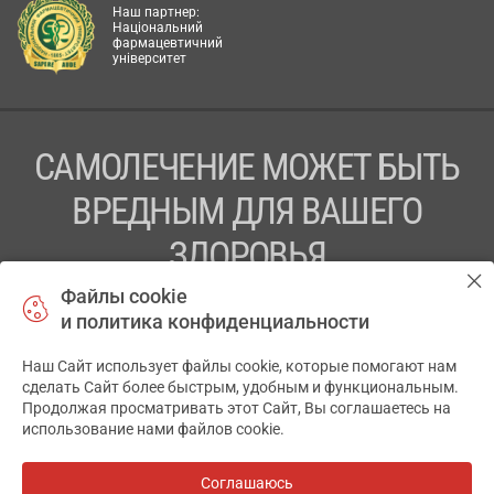
Наш партнер:
Національний
фармацевтичний
університет
САМОЛЕЧЕНИЕ МОЖЕТ БЫТЬ
ВРЕДНЫМ ДЛЯ ВАШЕГО
ЗДОРОВЬЯ
Файлы cookie
ПЕРЕД ПРИМЕНЕНИЕМ ПРЕПАРАТА
и политика конфиденциальности
ПРОКОНСУЛЬТИРУЙТЕСЬ С ВРАЧОМ
Наш Сайт использует файлы cookie, которые помогают нам
✕
ТОВ «АПТЕКА 911.ЮА» Код ЄДРПОУ 43631965.
сделать Сайт более быстрым, удобным и функциональным.
Продолжая просматривать этот Сайт, Вы соглашаетесь на
Отказ от ответственности
использование нами файлов cookie.
© 2014-2026. Медицинская информационная система
АПТЕКА911.ЮА
Соглашаюсь
Все аптеки